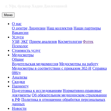
г. Уфа, бульвар Хадии Давлетшиной
Меню
О нас
О центре
Лицензии
Наш коллектив
Наши партнеры
Вакансии
Услуги
УЗИ
ЭКГ
Прием анализов
Косметология
Фотек
Психолог
Стоимость услуг
Медосмотры
Общие
Водительская медкомиссия
Медосмотры на работу
Медосмотры в соответствии с приказом 302-Н
Справка
086/у
Анализы
Скидки
Пациенту
Подготовка к исследованиям
Нормативно-правовые
документы
Об обязательном медицинском страховании
в РФ
Политика в отношении обработки персональных
данных
Новости