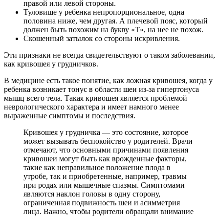
правой или левой стороны.
Туловище у ребенка непропорциональное, одна
половина ниже, чем другая. А плечевой пояс, который
должен быть похожим на букву «Т», на нее не похож.
Скошенный затылок со стороны искривления.
Эти признаки не всегда свидетельствуют о таком заболевании,
как кривошея у грудничков.
В медицине есть такое понятие, как ложная кривошея, когда у
ребенка возникает тонус в области шеи из-за гипертонуса
мышц всего тела. Такая кривошея является проблемой
неврологического характера и имеет намного менее
выраженные симптомы и последствия.
Кривошея у грудничка — это состояние, которое
может вызывать беспокойство у родителей. Врачи
отмечают, что основными причинами появления
кривошеи могут быть как врожденные факторы,
такие как неправильное положение плода в
утробе, так и приобретенные, например, травмы
при родах или мышечные спазмы. Симптомами
являются наклон головы в одну сторону,
ограниченная подвижность шеи и асимметрия
лица. Важно, чтобы родители обращали внимание