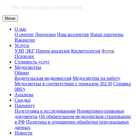
г. Уфа, бульвар Хадии Давлетшиной
Меню
О нас
О центре
Лицензии
Наш коллектив
Наши партнеры
Вакансии
Услуги
УЗИ
ЭКГ
Прием анализов
Косметология
Фотек
Психолог
Стоимость услуг
Медосмотры
Общие
Водительская медкомиссия
Медосмотры на работу
Медосмотры в соответствии с приказом 302-Н
Справка
086/у
Анализы
Скидки
Пациенту
Подготовка к исследованиям
Нормативно-правовые
документы
Об обязательном медицинском страховании
в РФ
Политика в отношении обработки персональных
данных
Новости