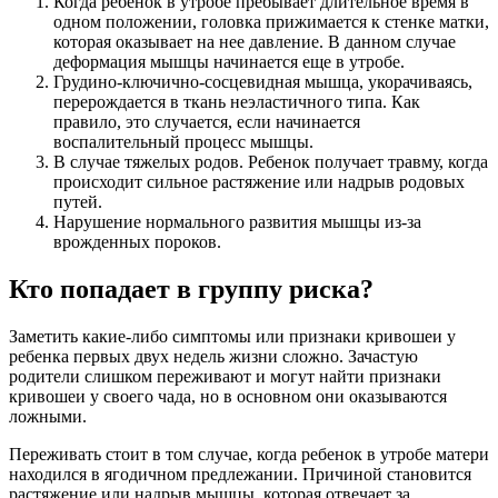
Когда ребенок в утробе пребывает длительное время в
одном положении, головка прижимается к стенке матки,
которая оказывает на нее давление. В данном случае
деформация мышцы начинается еще в утробе.
Грудино-ключично-сосцевидная мышца, укорачиваясь,
перерождается в ткань неэластичного типа. Как
правило, это случается, если начинается
воспалительный процесс мышцы.
В случае тяжелых родов. Ребенок получает травму, когда
происходит сильное растяжение или надрыв родовых
путей.
Нарушение нормального развития мышцы из-за
врожденных пороков.
Кто попадает в группу риска?
Заметить какие-либо симптомы или признаки кривошеи у
ребенка первых двух недель жизни сложно. Зачастую
родители слишком переживают и могут найти признаки
кривошеи у своего чада, но в основном они оказываются
ложными.
Переживать стоит в том случае, когда ребенок в утробе матери
находился в ягодичном предлежании. Причиной становится
растяжение или надрыв мышцы, которая отвечает за