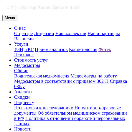
г. Уфа, бульвар Хадии Давлетшиной
Меню
О нас
О центре
Лицензии
Наш коллектив
Наши партнеры
Вакансии
Услуги
УЗИ
ЭКГ
Прием анализов
Косметология
Фотек
Психолог
Стоимость услуг
Медосмотры
Общие
Водительская медкомиссия
Медосмотры на работу
Медосмотры в соответствии с приказом 302-Н
Справка
086/у
Анализы
Скидки
Пациенту
Подготовка к исследованиям
Нормативно-правовые
документы
Об обязательном медицинском страховании
в РФ
Политика в отношении обработки персональных
данных
Новости