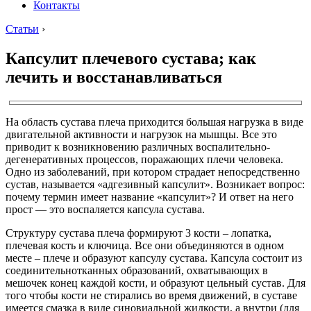
Контакты
Статьи
›
Капсулит плечевого сустава; как
лечить и восстанавливаться
На область сустава плеча приходится большая нагрузка в виде
двигательной активности и нагрузок на мышцы. Все это
приводит к возникновению различных воспалительно-
дегенеративных процессов, поражающих плечи человека.
Одно из заболеваний, при котором страдает непосредственно
сустав, называется «адгезивный капсулит». Возникает вопрос:
почему термин имеет название «капсулит»? И ответ на него
прост — это воспаляется капсула сустава.
Структуру сустава плеча формируют 3 кости – лопатка,
плечевая кость и ключица. Все они объединяются в одном
месте – плече и образуют капсулу сустава. Капсула состоит из
соединительнотканных образований, охватывающих в
мешочек конец каждой кости, и образуют цельный сустав. Для
того чтобы кости не стирались во время движений, в суставе
имеется смазка в виде синовиальной жидкости, а внутри (для