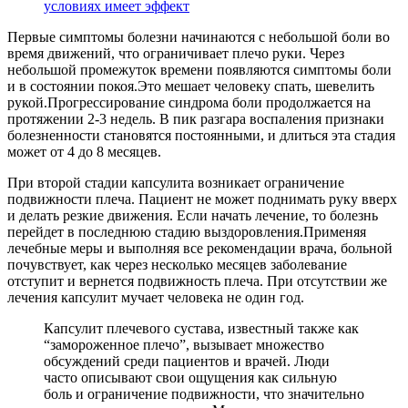
условиях имеет эффект
Первые симптомы болезни начинаются с небольшой боли во
время движений, что ограничивает плечо руки. Через
небольшой промежуток времени появляются симптомы боли
и в состоянии покоя.Это мешает человеку спать, шевелить
рукой.Прогрессирование синдрома боли продолжается на
протяжении 2-3 недель. В пик разгара воспаления признаки
болезненности становятся постоянными, и длиться эта стадия
может от 4 до 8 месяцев.
При второй стадии капсулита возникает ограничение
подвижности плеча. Пациент не может поднимать руку вверх
и делать резкие движения. Если начать лечение, то болезнь
перейдет в последнюю стадию выздоровления.Применяя
лечебные меры и выполняя все рекомендации врача, больной
почувствует, как через несколько месяцев заболевание
отступит и вернется подвижность плеча. При отсутствии же
лечения капсулит мучает человека не один год.
Капсулит плечевого сустава, известный также как
“замороженное плечо”, вызывает множество
обсуждений среди пациентов и врачей. Люди
часто описывают свои ощущения как сильную
боль и ограничение подвижности, что значительно