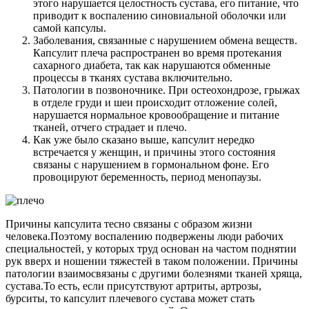
этого нарушается целостность сустава, его питание, что
приводит к воспалению синовиальной оболочки или
самой капсулы.
Заболевания, связанные с нарушением обмена веществ.
Капсулит плеча распространен во время протекания
сахарного диабета, так как нарушаются обменные
процессы в тканях сустава включительно.
Патологии в позвоночнике. При остеохондрозе, грыжах
в отделе груди и шеи происходит отложение солей,
нарушается нормальное кровообращение и питание
тканей, отчего страдает и плечо.
Как уже было сказано выше, капсулит нередко
встречается у женщин, и причины этого состояния
связаны с нарушением в гормональном фоне. Его
провоцируют беременность, период менопаузы.
Причины капсулита тесно связаны с образом жизни
человека.Поэтому воспалению подвержены люди рабочих
специальностей, у которых труд основан на частом поднятии
рук вверх и ношении тяжестей в таком положении. Причины
патологии взаимосвязаны с другими болезнями тканей хряща,
сустава.То есть, если присутствуют артриты, артрозы,
бурситы, то капсулит плечевого сустава может стать