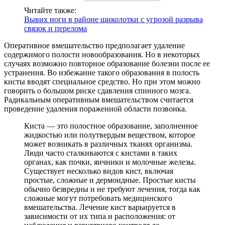
Читайте также:
Вывих ноги в районе щиколотки с угрозой разрыва
связок и перелома
Оперативное вмешательство предполагает удаление
содержимого полости новообразования. Но в некоторых
случаях возможно повторное образование болезни после ее
устранения. Во избежание такого образования в полость
кисты вводят специальное средство. Но при этом можно
говорить о большом риске сдавления спинного мозга.
Радикальным оперативным вмешательством считается
проведение удаления пораженной области позвонка.
Киста — это полостное образование, заполненное
жидкостью или полутвердым веществом, которое
может возникать в различных тканях организма.
Люди часто сталкиваются с кистами в таких
органах, как почки, яичники и молочные железы.
Существует несколько видов кист, включая
простые, сложные и дермоидные. Простые кисты
обычно безвредны и не требуют лечения, тогда как
сложные могут потребовать медицинского
вмешательства. Лечение кист варьируется в
зависимости от их типа и расположения: от