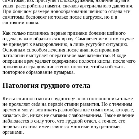
симптомы, как приступы головокружения, наличие шума в
ушах, расстройства памяти, скачков артериального давления.
При большом размере новообразования шейного отдела эти
симптомы беспокоят не только после нагрузок, но и в
состоянии покоя.
Как только появились первые признаки болезни шейного
отдела, важно обратиться к врачу. Самолечение в этом случае
не приведет к выздоровлению, а лишь усугубит ситуацию.
Основным способом лечения после диагностирования
патологии выступает оперативное вмешательство. В ходе
операции врач удаляет содержимое полости кисты, после чего
производит сращивание стенок полости, чтобы избежать
повторное образование пузырька.
Патология грудного отела
Киста спинного мозга грудного участка позвоночника также
не проявляет себя на первой стадии развития. Но с течением
времени могут возникать разнообразные симптомы, которые,
казалось бы, никак не связаны с заболеванием. Такое явление
наблюдается в силу того, что грудной отдел, а точнее, его
нервная система имеет связь со многими внутренними
органами.