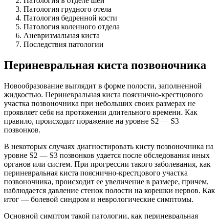
Патология в отделе шеи
Патология грудного отела
Патология бедренной кости
Патология коленного отдела
Аневризмальная киста
Последствия патологии
Периневральная киста позвоночника
Новообразование выглядит в форме полости, заполненной
жидкостью. Периневральная киста пояснично-крестцового
участка позвоночника при небольших своих размерах не
проявляет себя на протяжении длительного времени. Как
правило, происходит поражение на уровне S2 — S3
позвонков.
В некоторых случаях диагностировать кисту позвоночника на
уровне S2 — S3 позвонков удается после обследования иных
органов или систем. При прогрессии такого заболевания, как
периневральная киста пояснично-крестцового участка
позвоночника, происходит ее увеличение в размере, причем,
наблюдается давление стенок полости на корешки нервов. Как
итог — болевой синдром и неврологические симптомы.
Основной симптом такой патологии, как периневральная