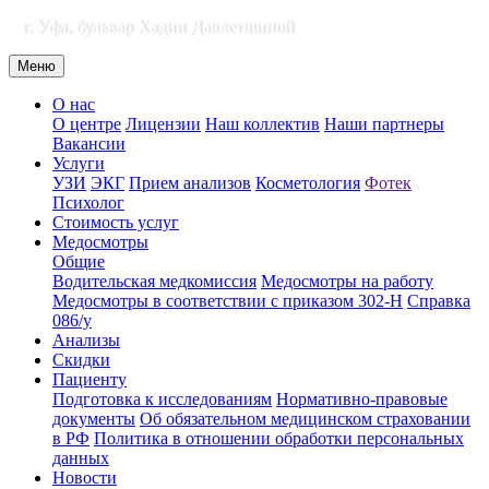
г. Уфа, бульвар Хадии Давлетшиной
Меню
О нас
О центре
Лицензии
Наш коллектив
Наши партнеры
Вакансии
Услуги
УЗИ
ЭКГ
Прием анализов
Косметология
Фотек
Психолог
Стоимость услуг
Медосмотры
Общие
Водительская медкомиссия
Медосмотры на работу
Медосмотры в соответствии с приказом 302-Н
Справка
086/у
Анализы
Скидки
Пациенту
Подготовка к исследованиям
Нормативно-правовые
документы
Об обязательном медицинском страховании
в РФ
Политика в отношении обработки персональных
данных
Новости