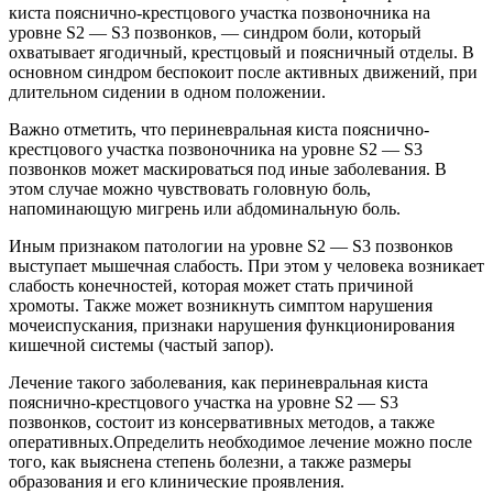
киста пояснично-крестцового участка позвоночника на
уровне S2 — S3 позвонков, — синдром боли, который
охватывает ягодичный, крестцовый и поясничный отделы. В
основном синдром беспокоит после активных движений, при
длительном сидении в одном положении.
Важно отметить, что периневральная киста пояснично-
крестцового участка позвоночника на уровне S2 — S3
позвонков может маскироваться под иные заболевания. В
этом случае можно чувствовать головную боль,
напоминающую мигрень или абдоминальную боль.
Иным признаком патологии на уровне S2 — S3 позвонков
выступает мышечная слабость. При этом у человека возникает
слабость конечностей, которая может стать причиной
хромоты. Также может возникнуть симптом нарушения
мочеиспускания, признаки нарушения функционирования
кишечной системы (частый запор).
Лечение такого заболевания, как периневральная киста
пояснично-крестцового участка на уровне S2 — S3
позвонков, состоит из консервативных методов, а также
оперативных.Определить необходимое лечение можно после
того, как выяснена степень болезни, а также размеры
образования и его клинические проявления.