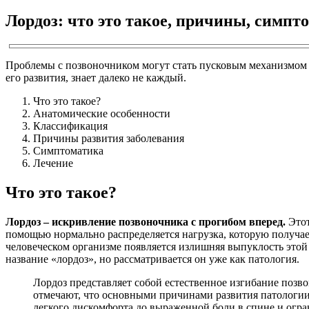
Лордоз: что это такое, причины, симпт
Проблемы с позвоночником могут стать пусковым механизмом д
его развития, знает далеко не каждый.
Что это такое?
Анатомические особенности
Классификация
Причины развития заболевания
Симптоматика
Лечение
Что это такое?
Лордоз – искривление позвоночника с прогибом вперед.
Этот
помощью нормально распределяется нагрузка, которую получает
человеческом организме появляется излишняя выпуклость этой 
название «лордоз», но рассматривается он уже как патология.
Лордоз представляет собой естественное изгибание позв
отмечают, что основными причинами развития патологии
легкого дискомфорта до выраженной боли в спине и огр