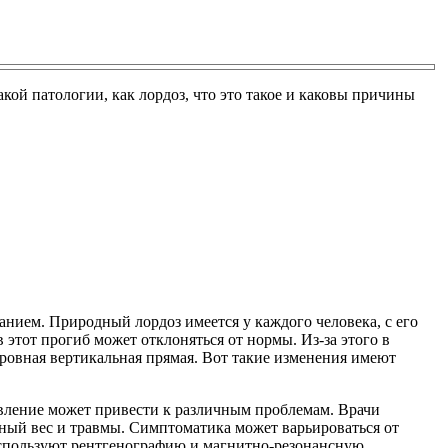
ой патологии, как лордоз, что это такое и каковы причины
анием. Природный лордоз имеется у каждого человека, с его
этот прогиб может отклоняться от нормы. Из-за этого в
 ровная вертикальная прямая. Вот такие изменения имеют
явление может привести к различным проблемам. Врачи
ный вес и травмы. Симптоматика может варьироваться от
используют рентгенографию и магнитно-резонансную