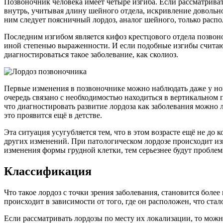
Позвоночник человека имеет четыре изгиба. Если рассматриват
внутрь, учитывая длину шейного отдела, искривление довольно 
ним следует поясничный лордоз, аналог шейного, только расп
Последним изгибом является кифоз крестцового отдела позвон
иной степенью выраженности. И если подобные изгибы считают
диагностироваться такое заболевание, как сколиоз.
Первые изменения в позвоночнике можно наблюдать даже у нов
очередь связано с необходимостью находиться в вертикальном п
что диагностировать развитие лордоза как заболевания можно
это проявится ещё в детстве.
Эта ситуация усугубляется тем, что в этом возрасте ещё не до
других изменений. При патологическом лордозе происходит из
изменения формы грудной клетки, тем серьезнее будут пробле
Классификация
Что такое лордоз с точки зрения заболевания, становится бол
происходит в зависимости от того, где он расположен, что ста
Если рассматривать лордозы по месту их локализации, то мож