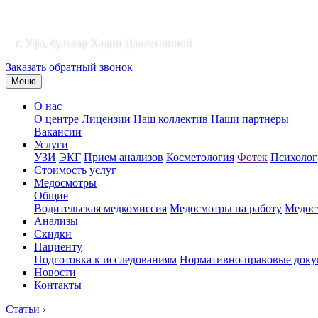
г. Уфа, бульвар Хадии Давлетшиной
Заказать обратный звонок
Меню
О нас
О центре
Лицензии
Наш коллектив
Наши партнеры
Вакансии
Услуги
УЗИ
ЭКГ
Прием анализов
Косметология
Фотек
Психолог
Стоимость услуг
Медосмотры
Общие
Водительская медкомиссия
Медосмотры на работу
Медосм
Анализы
Скидки
Пациенту
Подготовка к исследованиям
Нормативно-правовые док
Новости
Контакты
Статьи
›