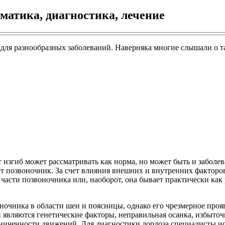
оматика, диагностика, лечение
ля разнообразных заболеваний. Наверняка многие слышали о так
 изгиб может рассматривать как норма, но может быть и заболев
 позвоночник. За счет влияния внешних и внутренних факторов 
части позвоночника или, наоборот, она бывает практически как
оночника в области шеи и поясницы, однако его чрезмерное про
 являются генетические факторы, неправильная осанка, избыточ
аниченности движений. Для диагностики лордоза специалисты 