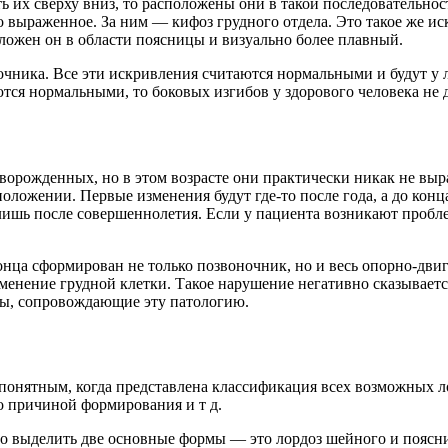
ь их сверху вниз, то расположены они в такой последовательнос
выраженное. За ним — кифоз грудного отдела. Это такое же искр
оложен он в области поясницы и визуально более плавный.
очника. Все эти искривления считаются нормальными и будут у 
ся нормальными, то боковых изгибов у здорового человека не 
орожденных, но в этом возрасте они практически никак не выра
оложении. Первые изменения будут где-то после года, а до конца
 лишь после совершеннолетия. Если у пациента возникают проб
 конца сформирован не только позвоночник, но и весь опорно-дв
менение грудной клетки. Такое нарушение негативно сказывается
мы, сопровождающие эту патологию.
ее понятным, когда представлена классификация всех возможных л
ло причиной формирования и т д.
но выделить две основные формы — это лордоз шейного и поясн