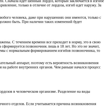
ти. Сначала идет шейный лордоз, который заключается в изгибе
ивление, только в отличие от лордоза, изгиб идет наружу. За
любого человека, даже при нарушениях они имеются, только с
должно быть. При наличии таких изменений будет
жены. С течением времени все приходит в норму, это в свою
 сформируется позвоночник лишь в 18 лет. Но это не значит,
лемы с нормальным формированием изгибов позвоночника, то
игательный аппарат, поэтому есть вероятность возникновения
 на работе внутренних органов. Чем раньше начался процесс
ордозов в человеческом организме. Разделение на виды
ичного отделов. Если учитывается причина возникновения