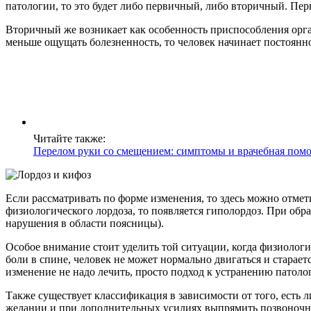
патологии, то это будет либо первичный, либо вторичный. Пе
Вторичный же возникает как особенность приспособления орга
меньше ощущать болезненность, то человек начинает постоянн
Читайте также:
Перелом руки со смещением: симптомы и врачебная пом
Если рассматривать по форме изменения, то здесь можно отмет
физиологического лордоза, то появляется гиполордоз. При обр
нарушения в области поясницы).
Особое внимание стоит уделить той ситуации, когда физиологи
боли в спине, человек не может нормально двигаться и старает
изменение не надо лечить, просто подход к устранению патолог
Также существует классификация в зависимости от того, есть
желании и при дополнительных усилиях выпрямить позвоночни