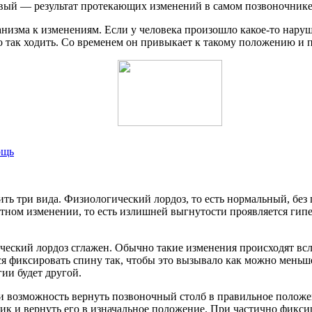
рвый — результат протекающих изменений в самом позвоночнике
низма к изменениям. Если у человека произошло какое-то наруш
о так ходить. Со временем он привыкает к такому положению и
ощь
ить три вида. Физиологический лордоз, то есть нормальный, бе
атном изменении, то есть излишней выгнутости проявляется гипе
ческий лордоз сглажен. Обычно такие изменения происходят всл
ся фиксировать спину так, чтобы это вызывало как можно меньше 
ии будет другой.
 ли возможность вернуть позвоночный столб в правильное поло
к и вернуть его в изначальное положение. При частично фикси