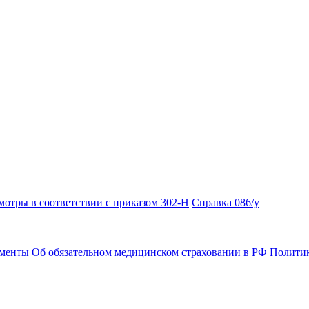
отры в соответствии с приказом 302-Н
Справка 086/у
ументы
Об обязательном медицинском страховании в РФ
Политик