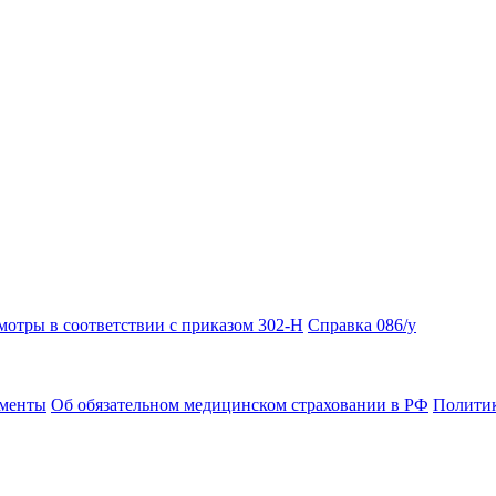
отры в соответствии с приказом 302-Н
Справка 086/у
ументы
Об обязательном медицинском страховании в РФ
Политик