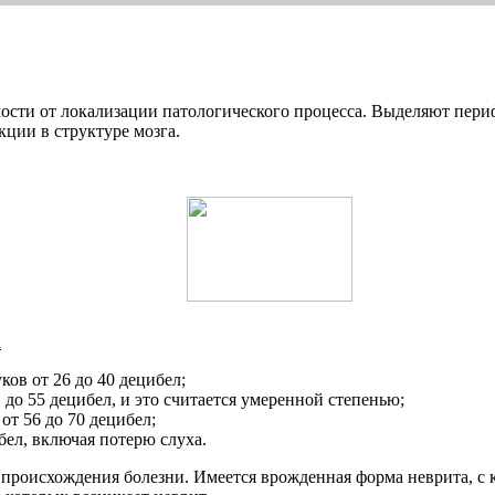
ости от локализации патологического процесса. Выделяют периф
ции в структуре мозга.
а
ков от 26 до 40 децибел;
1 до 55 децибел, и это считается умеренной степенью;
от 56 до 70 децибел;
бел, включая потерю слуха.
роисхождения болезни. Имеется врожденная форма неврита, с ко