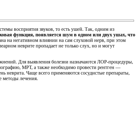
темы восприятия звуков, то есть ушей. Так, одним из
ховая функция, появляется шум в одном или двух ушах, что
на на негативном влиянии на сам слуховой нерв, при этом
леарном неврите пропадает не только слух, но и могут
ложнений. Для выявления болезни назначаются ЛОР-процедуры,
мографию, МРТ, а также необходимо провести рентген —
пень неврита. Чаще всего применяются сосудистые препараты,
е методы лечения.