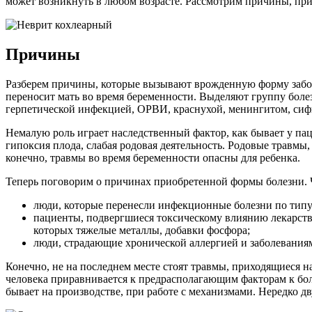
может возникнуть в любом возрасте. Рассмотрим причины, при
Причины
Разберем причины, которые вызывают врожденную форму заболе
переносит мать во время беременности. Выделяют группу боле
герпетической инфекцией, ОРВИ, краснухой, менингитом, сиф
Немалую роль играет наследственный фактор, как бывает у па
гипоксия плода, слабая родовая деятельность. Родовые травмы
конечно, травмы во время беременности опасны для ребенка.
Теперь поговорим о причинах приобретенной формы болезни. 
люди, которые перенесли инфекционные болезни по типу
пациенты, подвергшиеся токсическому влиянию лекарстве
которых тяжелые металлы, добавки фосфора;
люди, страдающие хронической аллергией и заболеваниям
Конечно, не на последнем месте стоят травмы, приходящиеся н
человека приравнивается к предрасполагающим факторам к бол
бывает на производстве, при работе с механизмами. Нередко д