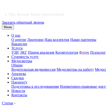
г. Уфа, бульвар Хадии Давлетшиной
Заказать обратный звонок
Меню
О нас
О центре
Лицензии
Наш коллектив
Наши партнеры
Вакансии
Услуги
УЗИ
ЭКГ
Прием анализов
Косметология
Фотек
Психолог
Стоимость услуг
Медосмотры
Общие
Водительская медкомиссия
Медосмотры на работу
Медосм
Анализы
Скидки
Пациенту
Подготовка к исследованиям
Нормативно-правовые док
Новости
Контакты
Статьи
›