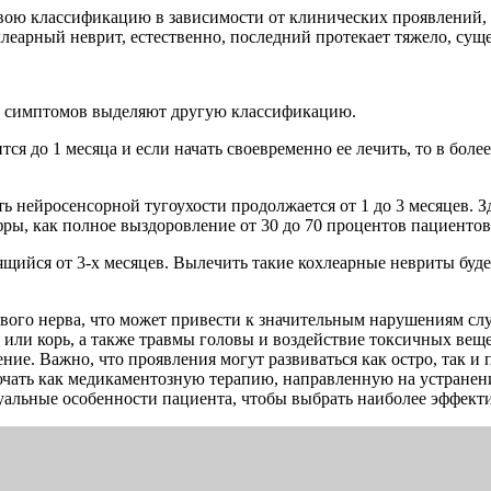
свою классификацию в зависимости от клинических проявлений, 
леарный неврит, естественно, последний протекает тяжело, суще
ых симптомов выделяют другую классификацию.
тся до 1 месяца и если начать своевременно ее лечить, то в боле
ть нейросенсорной тугоухости продолжается от 1 до 3 месяцев. 
ифры, как полное выздоровление от 30 до 70 процентов пациентов
ящийся от 3-х месяцев. Вылечить такие кохлеарные невриты буд
вого нерва, что может привести к значительным нарушениям сл
 или корь, а также травмы головы и воздействие токсичных вещ
ие. Важно, что проявления могут развиваться как остро, так и п
ать как медикаментозную терапию, направленную на устранени
уальные особенности пациента, чтобы выбрать наиболее эффект