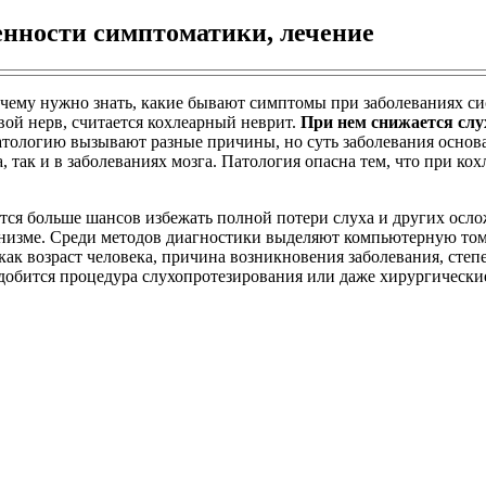
енности симптоматики, лечение
чему нужно знать, какие бывают симптомы при заболеваниях сис
вой нерв, считается кохлеарный неврит.
При нем снижается слу
атологию вызывают разные причины, но суть заболевания основа
 так и в заболеваниях мозга. Патология опасна тем, что при кох
ается больше шансов избежать полной потери слуха и других ос
ганизме. Среди методов диагностики выделяют компьютерную то
 как возраст человека, причина возникновения заболевания, сте
добится процедура слухопротезирования или даже хирургически