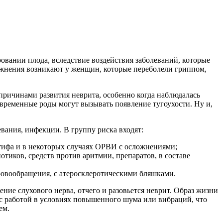
овании плода, вследствие воздействия заболеваний, которые
ожнения возникают у женщин, которые переболели гриппом,
причинами развития неврита, особенно когда наблюдалась
евременные роды могут вызывать появление тугоухости. Ну и,
ания, инфекции. В группу риска входят:
 тифа и в некоторых случаях ОРВИ с осложнениями;
тиков, средств против аритмии, препаратов, в составе
кровообращения, с атеросклеротическими бляшками.
ние слухового нерва, отчего и разовьется неврит. Образ жизни
 с работой в условиях повышенного шума или вибраций, что
ем.