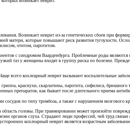
 которых возникает неврит.
вания. Возникает неврит из-за генетических сбоев при формир
зней матери, которые повышают риск развития тугоухости. Осл
илисом, отитом, паротитом.
циентов с синдромом Ваарденбурга. Проблемные роды являются 
, узкий таз у женщины входят в группу риска по болезни. Прежд
Чаще всего кохлеарный неврит вызывают воспалительные заболев
 гриппа, краснухи, скарлатины, паротита, сифилиса, брюшного
нных препаратов, как бывает после длительного приема антибио
и сосудов по типу тромбоза, а также с нарушением мозгового 
а область головы. При травмировании может произойти поврежде
езни органов слуха. Страдают люди профессий, чей труд связан
вусторонних кохлеарный неврит является возрастным заболевани