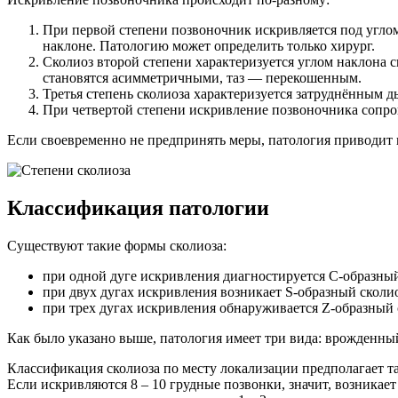
При первой степени позвоночник искривляется под углом
наклоне. Патологию может определить только хирург.
Сколиоз второй степени характеризуется углом наклона 
становятся асимметричными, таз — перекошенным.
Третья степень сколиоза характеризуется затруднённым
При четвертой степени искривление позвоночника сопро
Если своевременно не предпринять меры, патология приводит 
Классификация патологии
Существуют такие формы сколиоза:
при одной дуге искривления диагностируется С-образный
при двух дугах искривления возникает S-образный сколио
при трех дугах искривления обнаруживается Z-образный 
Как было указано выше, патология имеет три вида: врожденный
Классификация сколиоза по месту локализации предполагает т
Если искривляются 8 – 10 грудные позвонки, значит, возникае