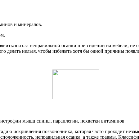
минов и минералов.
ом.
появиться из-за неправильной осанки при сидении на мебели, не
ого делать нельзя, чтобы избежать хотя бы одной причины появл
 дистрофии мышц спины, параплегии, нехватки витаминов.
стадию искривления позвоночника, которая часто проходит неза
асположенность, неправильная осанка, а также травмы. Классифи