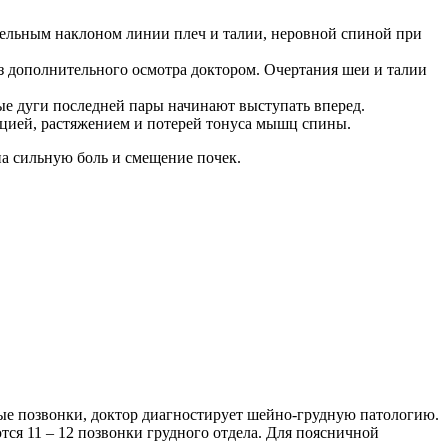
ительным наклоном линии плеч и талии, неровной спиной при
ез дополнительного осмотра доктором. Очертания шеи и талии
ые дуги последней пары начинают выступать вперед.
ацией, растяжением и потерей тонуса мышц спины.
на сильную боль и смещение почек.
ные позвонки, доктор диагностирует шейно-грудную патологию.
тся 11 – 12 позвонки грудного отдела. Для поясничной