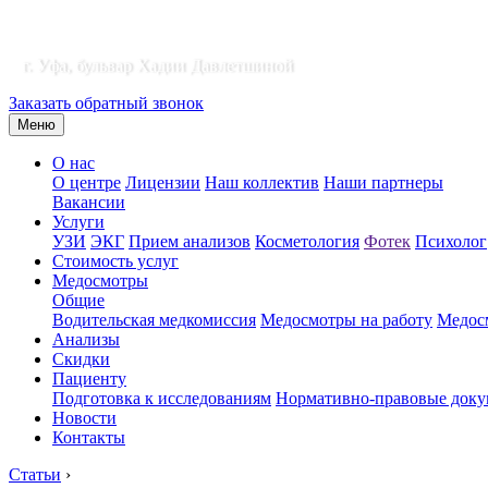
г. Уфа, бульвар Хадии Давлетшиной
Заказать обратный звонок
Меню
О нас
О центре
Лицензии
Наш коллектив
Наши партнеры
Вакансии
Услуги
УЗИ
ЭКГ
Прием анализов
Косметология
Фотек
Психолог
Стоимость услуг
Медосмотры
Общие
Водительская медкомиссия
Медосмотры на работу
Медосм
Анализы
Скидки
Пациенту
Подготовка к исследованиям
Нормативно-правовые док
Новости
Контакты
Статьи
›