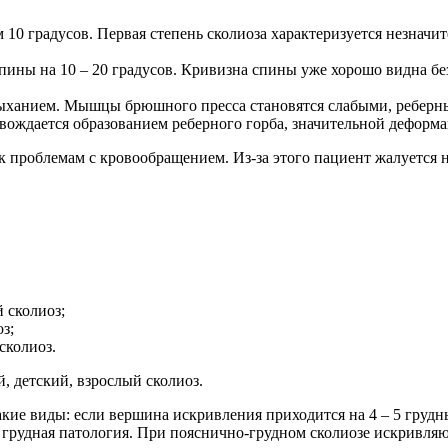
 10 градусов. Первая степень сколиоза характеризуется незнач
спины на 10 – 20 градусов. Кривизна спины уже хорошо видна б
 дыханием. Мышцы брюшного пресса становятся слабыми, реберн
вождается образованием реберного горба, значительной деформ
к проблемам с кровообращением. Из-за этого пациент жалуется 
 сколиоз;
з;
сколиоз.
, детский, взрослый сколиоз.
акие виды: если вершина искривления приходится на 4 – 5 груд
т грудная патология. При пояснично-грудном сколиозе искривляю