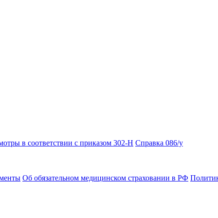
отры в соответствии с приказом 302-Н
Справка 086/у
ументы
Об обязательном медицинском страховании в РФ
Политик