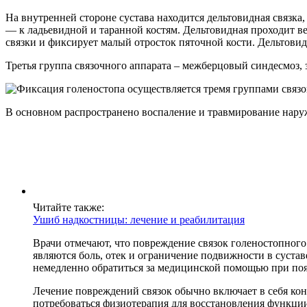
На внутренней стороне сустава находится дельтовидная связка, 
— к ладьевидной и таранной костям. Дельтовидная проходит ве
связки и фиксирует малый отросток пяточной кости. Дельтовид
Третья группа связочного аппарата – межберцовый синдесмоз, 
В основном распространено воспаление и травмирование наруж
Читайте также:
Ушиб надкостницы: лечение и реабилитация
Врачи отмечают, что повреждение связок голеностопног
являются боль, отек и ограничение подвижности в суста
немедленно обратиться за медицинской помощью при поя
Лечение повреждений связок обычно включает в себя конс
потребоваться физиотерапия для восстановления функции