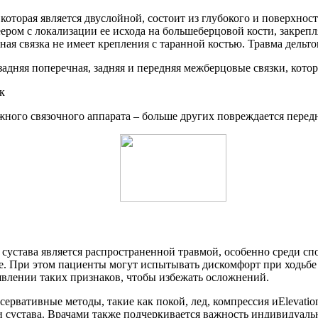
которая является двуслойной, состоит из глубокого и поверхност
ером с локализации ее исхода на большеберцовой кости, закреп
ная связка не имеет крепления с таранной костью. Травма дельт
задняя поперечная, задняя и передняя межберцовые связки, кот
ного связочного аппарата – больше других повреждается передн
о сустава является распространенной травмой, особенно среди
ве. При этом пациенты могут испытывать дискомфорт при ходьбе 
влении таких признаков, чтобы избежать осложнений.
ервативные методы, такие как покой, лед, компрессия иElevatio
 сустава. Врачами также подчеркивается важность индивидуальн