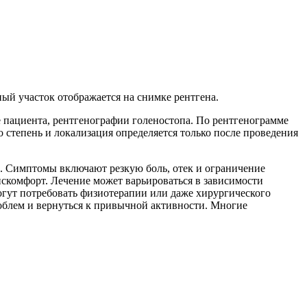
ный участок отображается на снимке рентгена.
е пациента, рентгенографии голеностопа. По рентгенограмме
го степень и локализация определяется только после проведения
й. Симптомы включают резкую боль, отек и ограничение
искомфорт. Лечение может варьироваться в зависимости
 могут потребовать физиотерапии или даже хирургического
облем и вернуться к привычной активности. Многие