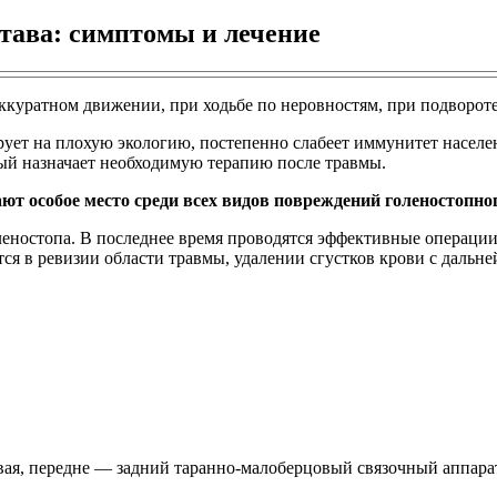
става: симптомы и лечение
аккуратном движении, при ходьбе по неровностям, при подвороте
рует на плохую экологию, постепенно слабеет иммунитет населе
рый назначает необходимую терапию после травмы.
т особое место среди всех видов повреждений голеностопног
оленостопа. В последнее время проводятся эффективные операци
ся в ревизии области травмы, удалении сгустков крови с дальн
вая, передне — задний таранно-малоберцовый связочный аппар