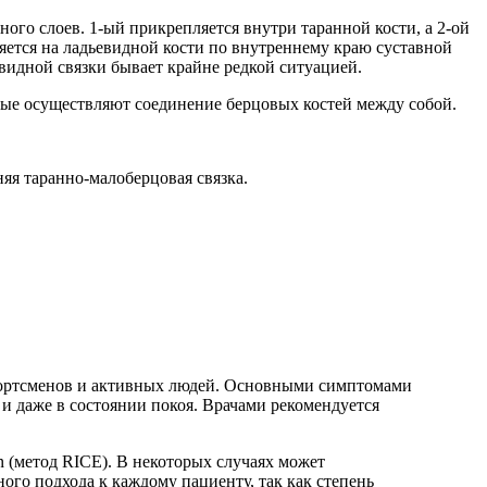
ного слоев. 1-ый прикрепляется внутри таранной кости, а 2-ой
ляется на ладьевидной кости по внутреннему краю суставной
овидной связки бывает крайне редкой ситуацией.
орые осуществляют соединение берцовых костей между собой.
яя таранно-малоберцовая связка.
 спортсменов и активных людей. Основными симптомами
и даже в состоянии покоя. Врачами рекомендуется
n (метод RICE). В некоторых случаях может
ого подхода к каждому пациенту, так как степень