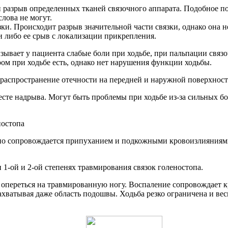
разрыв определенных тканей связочного аппарата. Подобное по
слова не могут.
ки. Происходит разрыв значительной части связки, однако она н
и либо ее срыв с локализации прикрепления.
зывает у пациента слабые боли при ходьбе, при пальпации связо
ром при ходьбе есть, однако нет нарушения функции ходьбы.
 распространение отечности на передней и наружной поверхност
сте надрыва. Могут быть проблемы при ходьбе из-за сильных бо
но сопровождается припуханием и подкожными кровоизлияниями 
1-ой и 2-ой степенях травмирования связок голеностопа.
 опереться на травмированную ногу. Воспаление сопровождает 
ахватывая даже область подошвы. Ходьба резко ограничена и ве