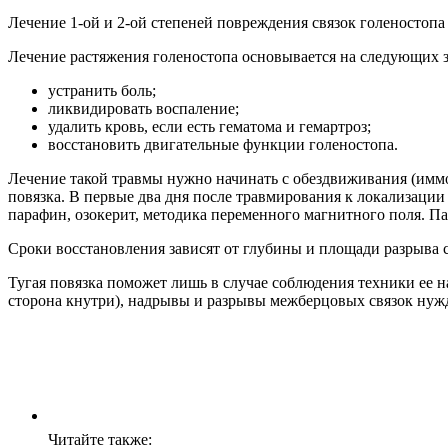
Лечение 1-ой и 2-ой степеней повреждения связок голеностопа
Лечение растяжения голеностопа основывается на следующих з
устранить боль;
ликвидировать воспаление;
удалить кровь, если есть гематома и гемартроз;
восстановить двигательные функции голеностопа.
Лечение такой травмы нужно начинать с обездвиживания (иммо
повязка. В первые два дня после травмирования к локализации 
парафин, озокерит, методика переменного магнитного поля. Па
Сроки восстановления зависят от глубины и площади разрыва с
Тугая повязка поможет лишь в случае соблюдения техники ее
сторона кнутри), надрывы и разрывы межберцовых связок нуж
Читайте также: