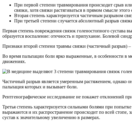
При первой степени травмирования происходит срыв или 
связки, хотя связки растягиваться в прямом смысле этого 
Вторая степень характеризуется частичным разрывом связ
При третьей степени случается абсолютный разрыв связк
Первая степень повреждения связок голеностопного сустава вы
образуется воспаление: отечность и припухание. Болевой синд
Признаки второй степени травмы связки (частичный разрыв) –
Во время пальпации боли ярко выраженные, в особенности в ме
движениях.
Частичный разрыв является умеренным растяжением, однако о
пальпация которых и вызывает боли.
Рентгенографическое исследование не покажет отклонений при 
Третья степень характеризуется сильными болями при попытке
выражаются и их распространение происходит по всей стопе, з
сустав к значительному увеличению в размерах.