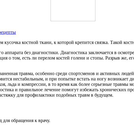
 рецепты
 кусочка костной ткани, к которой крепится связка. Такой кост
го аппарата без диагностики. Диагностика заключается в осмотр
ция о том, есть ли перелом костей голени и стопы. Разрыв же, е
раненная травма, особенно среди спортсменов и активных люде
овится нестабильным, и при попытке встать на ногу возникает д
коя, льда и компрессии, в то время как более серьезные травмы
ностика и правильное лечение помогут избежать хронических пр
стяжку для профилактики подобных травм в будущем.
д для обращения к врачу.