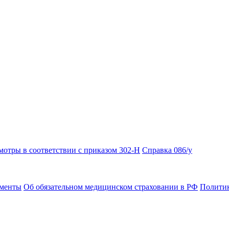
отры в соответствии с приказом 302-Н
Справка 086/у
ументы
Об обязательном медицинском страховании в РФ
Политик