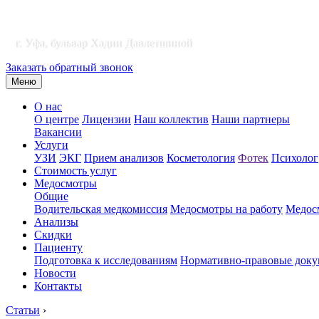
г. Уфа, бульвар Хадии Давлетшиной
Заказать обратный звонок
Меню
О нас
О центре
Лицензии
Наш коллектив
Наши партнеры
Вакансии
Услуги
УЗИ
ЭКГ
Прием анализов
Косметология
Фотек
Психолог
Стоимость услуг
Медосмотры
Общие
Водительская медкомиссия
Медосмотры на работу
Медосм
Анализы
Скидки
Пациенту
Подготовка к исследованиям
Нормативно-правовые док
Новости
Контакты
Статьи
›