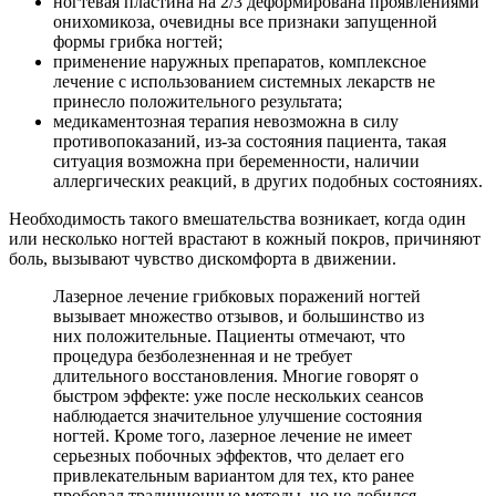
ногтевая пластина на 2/3 деформирована проявлениями
онихомикоза, очевидны все признаки запущенной
формы грибка ногтей;
применение наружных препаратов, комплексное
лечение с использованием системных лекарств не
принесло положительного результата;
медикаментозная терапия невозможна в силу
противопоказаний, из-за состояния пациента, такая
ситуация возможна при беременности, наличии
аллергических реакций, в других подобных состояниях.
Необходимость такого вмешательства возникает, когда один
или несколько ногтей врастают в кожный покров, причиняют
боль, вызывают чувство дискомфорта в движении.
Лазерное лечение грибковых поражений ногтей
вызывает множество отзывов, и большинство из
них положительные. Пациенты отмечают, что
процедура безболезненная и не требует
длительного восстановления. Многие говорят о
быстром эффекте: уже после нескольких сеансов
наблюдается значительное улучшение состояния
ногтей. Кроме того, лазерное лечение не имеет
серьезных побочных эффектов, что делает его
привлекательным вариантом для тех, кто ранее
пробовал традиционные методы, но не добился