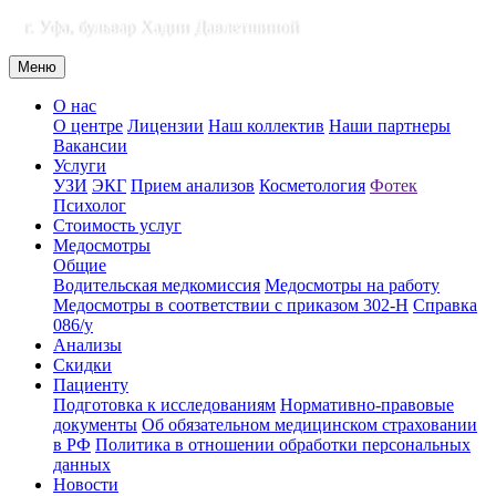
г. Уфа, бульвар Хадии Давлетшиной
Меню
О нас
О центре
Лицензии
Наш коллектив
Наши партнеры
Вакансии
Услуги
УЗИ
ЭКГ
Прием анализов
Косметология
Фотек
Психолог
Стоимость услуг
Медосмотры
Общие
Водительская медкомиссия
Медосмотры на работу
Медосмотры в соответствии с приказом 302-Н
Справка
086/у
Анализы
Скидки
Пациенту
Подготовка к исследованиям
Нормативно-правовые
документы
Об обязательном медицинском страховании
в РФ
Политика в отношении обработки персональных
данных
Новости