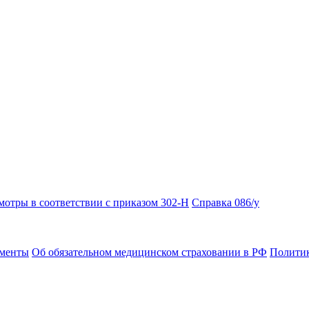
отры в соответствии с приказом 302-Н
Справка 086/у
ументы
Об обязательном медицинском страховании в РФ
Политик