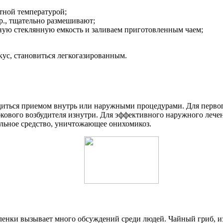
тной температурой;
р., тщательно размешивают;
ную стеклянную емкость и заливаем приготовленным чаем;
кус, становиться легкогазированным.
иться приемом внутрь или наружными процедурами. Для первого
бкового возбудителя изнутри. Для эффективного наружного леч
льное средство, уничтожающее онихомикоз.
еленки вызывает много обсуждений среди людей. Чайный гриб, 