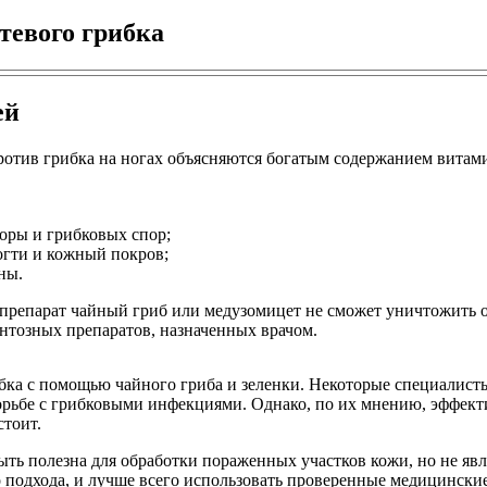
тевого грибка
ей
ротив грибка на ногах объясняются богатым содержанием витам
оры и грибковых спор;
огти и кожный покров;
ны.
препарат чайный гриб или медузомицет не сможет уничтожить о
ентозных препаратов, назначенных врачом.
ка с помощью чайного гриба и зеленки. Некоторые специалисты
рьбе с грибковыми инфекциями. Однако, по их мнению, эффекти
стоит.
 быть полезна для обработки пораженных участков кожи, но не я
подхода, и лучше всего использовать проверенные медицинские