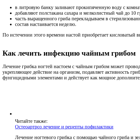
в литровую банку заливают прокипяченную воду с комна
добавляют полстакана сахара и мелколистный чай до 10 г
часть выращенного гриба перекладываем в стерилизован
состав настаивается неделю.
По истечении этого времени настой приобретает кисловатый в
Как лечить инфекцию чайным грибом
Лечение грибка ногтей настоем с чайным грибом может провод
укрепляющее действие на организм, подавляет активность гри
фунгицидными элементами и действует как мощное дополните
Читайте также:
Остеоартроз лечение и рецепты пофилактики
Лечение ногтевого грибка с помощью чайного гриба и з