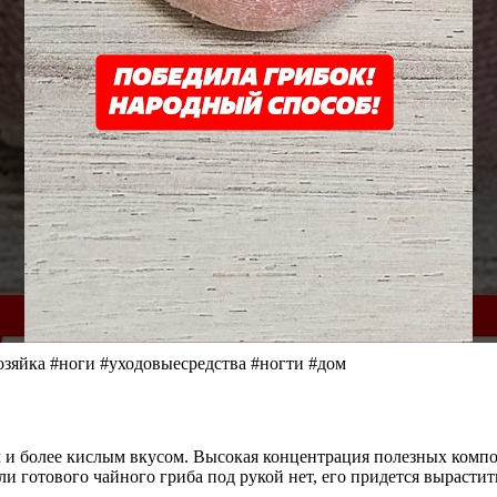
озяйка #ноги #уходовыесредства #ногти #дом
им и более кислым вкусом. Высокая концентрация полезных комп
и готового чайного гриба под рукой нет, его придется вырастит