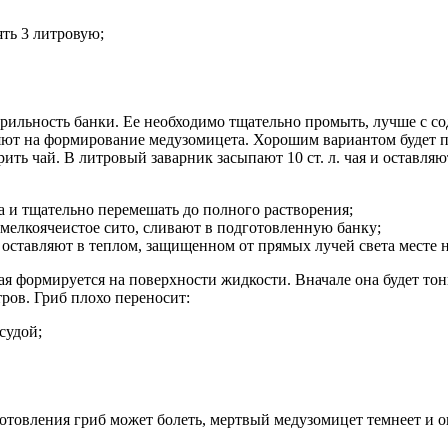
ять 3 литровую;
рильность банки. Ее необходимо тщательно промыть, лучше с со
яют на формирование медузомицета. Хорошим вариантом будет 
ить чай. В литровый заварник засыпают 10 ст. л. чая и оставляю
ра и тщательно перемешать до полного растворения;
елкоячеистое сито, сливают в подготовленную банку;
 оставляют в теплом, защищенном от прямых лучей света месте н
я формируется на поверхности жидкости. Вначале она будет тонк
ров. Гриб плохо переносит:
судой;
вления гриб может болеть, мертвый медузомицет темнеет и опус