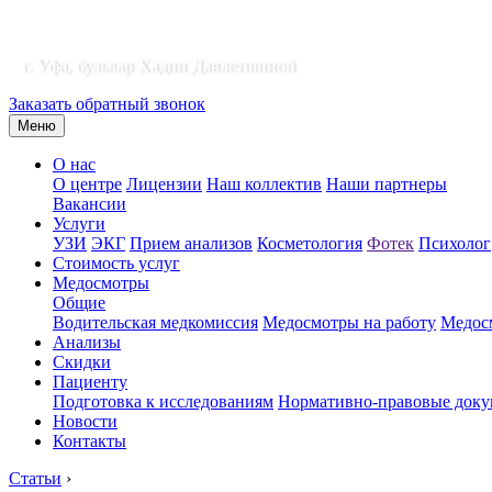
г. Уфа, бульвар Хадии Давлетшиной
Заказать обратный звонок
Меню
О нас
О центре
Лицензии
Наш коллектив
Наши партнеры
Вакансии
Услуги
УЗИ
ЭКГ
Прием анализов
Косметология
Фотек
Психолог
Стоимость услуг
Медосмотры
Общие
Водительская медкомиссия
Медосмотры на работу
Медосм
Анализы
Скидки
Пациенту
Подготовка к исследованиям
Нормативно-правовые док
Новости
Контакты
Статьи
›