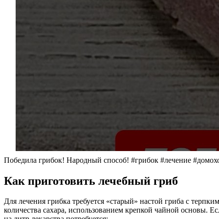
Победила грибок! Народный способ! #грибок #лечение #домох
Как приготовить лечебный гриб
Для лечения грибка требуется «старый» настой гриба с терпк
количества сахара, использованием крепкой чайной основы. Есл
на литр лекарства потребуется: