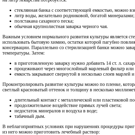
стеклянная банка с соответствующей емкостью, можно вз
литр воды, желательно родниковой, богатой минералами;
полстакана сахарного песка;
обычная крупнолистная заварка черного чая.
Важным условием нормального развития культуры является сте
использовать бытовую химию, остатки которой пагубно повли
консервации. Параллельно со стерилизацией банки можно завар
температуры. Затем:
в приготовленную заварку нужно добавить 14 ст. л. саха
процеживают через многослойный марлевый фильтр или м
емкость закрывают свернутой в несколько слоев марлей и
Проконтролировать развитие культуры можно по пленке, котора
светлый красноватый оттенок и толщину в несколько миллимет
длительный контакт с металлической или пластиковой по
продолжительное воздействие прямых лучей света;
недостаток минералов и воздуха в воде;
табачный дым.
В неблагоприятных условиях при нарушениях процедуры пригото
из него можно приготовить лечебный раствор: