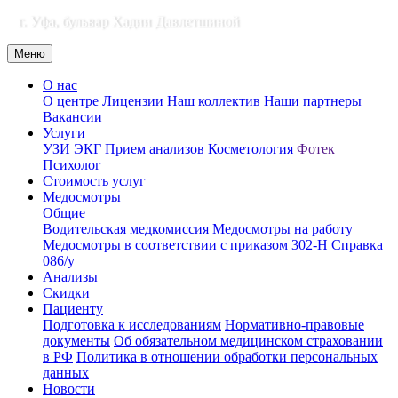
г. Уфа, бульвар Хадии Давлетшиной
Меню
О нас
О центре
Лицензии
Наш коллектив
Наши партнеры
Вакансии
Услуги
УЗИ
ЭКГ
Прием анализов
Косметология
Фотек
Психолог
Стоимость услуг
Медосмотры
Общие
Водительская медкомиссия
Медосмотры на работу
Медосмотры в соответствии с приказом 302-Н
Справка
086/у
Анализы
Скидки
Пациенту
Подготовка к исследованиям
Нормативно-правовые
документы
Об обязательном медицинском страховании
в РФ
Политика в отношении обработки персональных
данных
Новости