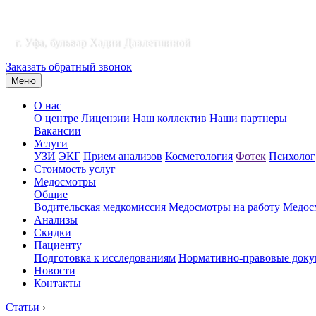
г. Уфа, бульвар Хадии Давлетшиной
Заказать обратный звонок
Меню
О нас
О центре
Лицензии
Наш коллектив
Наши партнеры
Вакансии
Услуги
УЗИ
ЭКГ
Прием анализов
Косметология
Фотек
Психолог
Стоимость услуг
Медосмотры
Общие
Водительская медкомиссия
Медосмотры на работу
Медосм
Анализы
Скидки
Пациенту
Подготовка к исследованиям
Нормативно-правовые док
Новости
Контакты
Статьи
›