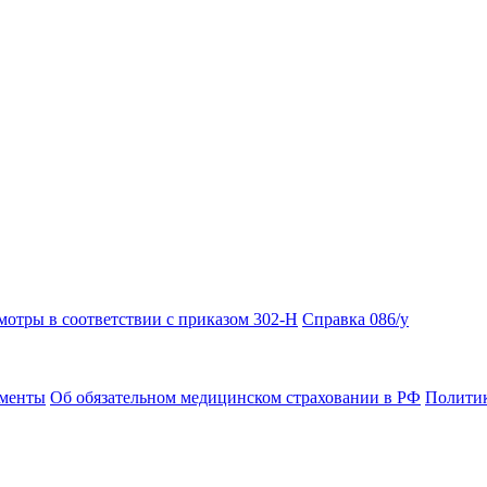
отры в соответствии с приказом 302-Н
Справка 086/у
ументы
Об обязательном медицинском страховании в РФ
Политик