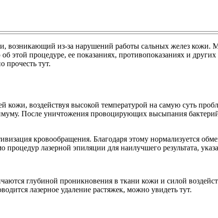
жи, возникающий из-за нарушений работы сальных желез кожи. 
 об этой процедуре, ее показаниях, противопоказаниях и других
о прочесть тут.
ней кожи, воздействуя высокой температурой на самую суть п
имуму. После уничтожения провоцирующих высыпания бактерий о
визация кровообращения. Благодаря этому нормализуется обмен
о процедур лазерной эпиляции для наилучшего результата, указа
личаются глубиной проникновения в ткани кожи и силой воздейс
оводится лазерное удаление растяжек, можно увидеть тут.