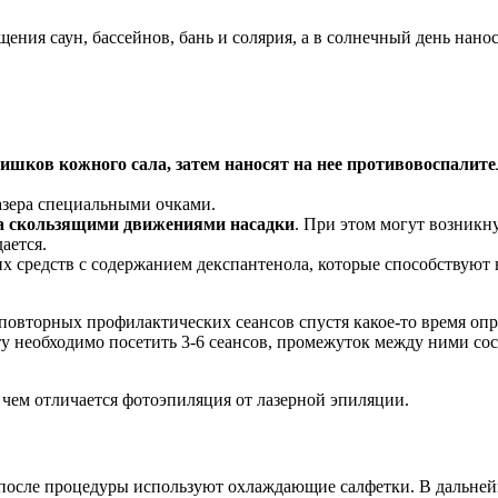
ещения саун, бассейнов, бань и солярия, а в солнечный день нан
ишков кожного сала, затем наносят на нее противовоспалите
азера специальными очками.
та скользящими движениями насадки
. При этом могут возникн
ается.
их средств с содержанием декспантенола, которые способствую
 повторных профилактических сеансов спустя какое-то время оп
у необходимо посетить 3-6 сеансов, промежуток между ними сост
 чем отличается фотоэпиляция от лазерной эпиляции.
 после процедуры используют охлаждающие салфетки. В дальнейше