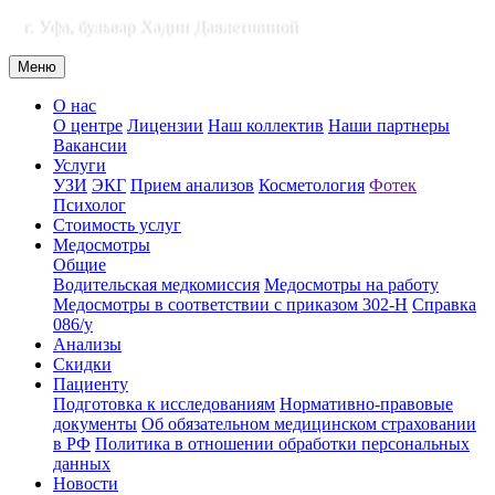
г. Уфа, бульвар Хадии Давлетшиной
Меню
О нас
О центре
Лицензии
Наш коллектив
Наши партнеры
Вакансии
Услуги
УЗИ
ЭКГ
Прием анализов
Косметология
Фотек
Психолог
Стоимость услуг
Медосмотры
Общие
Водительская медкомиссия
Медосмотры на работу
Медосмотры в соответствии с приказом 302-Н
Справка
086/у
Анализы
Скидки
Пациенту
Подготовка к исследованиям
Нормативно-правовые
документы
Об обязательном медицинском страховании
в РФ
Политика в отношении обработки персональных
данных
Новости