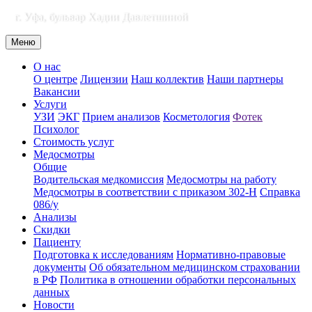
г. Уфа, бульвар Хадии Давлетшиной
Меню
О нас
О центре
Лицензии
Наш коллектив
Наши партнеры
Вакансии
Услуги
УЗИ
ЭКГ
Прием анализов
Косметология
Фотек
Психолог
Стоимость услуг
Медосмотры
Общие
Водительская медкомиссия
Медосмотры на работу
Медосмотры в соответствии с приказом 302-Н
Справка
086/у
Анализы
Скидки
Пациенту
Подготовка к исследованиям
Нормативно-правовые
документы
Об обязательном медицинском страховании
в РФ
Политика в отношении обработки персональных
данных
Новости