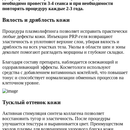
необходимо провести 3-4 сеанса и при необходимости
повторять процедуру каждые 2-3 года.
Вялость и дряблость кожи
Процедура плазмолифтинга позволяет исправить практически
любые дефекты кожи. Инъекции PRP-геля возвращают
эластичность и уплотняют верхние слои, убирая вялость и
дряблость на всех участках тела. Уколы в области шеи и зоны
декольте помогают разгладить морщины и глубокие складки.
Благодаря составу препарата, наблюдается освежающий и
оздоравливающий эффекты. Косметологи используют
средства с добавлением витаминных коктейлей, что повышает
тонус и способствует нормализации обменных процессов на
клеточном уровне.
Тусклый оттенок кожи
Активная стимуляция синтеза коллагена позволяет
восстановить тугор и эластичность. После процедуры
улучшается текстура и выравнивается цвет. Преимуществом
уколов плазмы для возвращения здорового блеска кожи