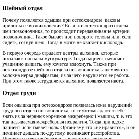
Шейный отдел
Почему появляется одышка при остеохондрозе, каковы
причины ее возникновения? Если это остеохондроз отдела
шеи позвоночника, то происходит передавливание артерии
позвоночника. Такое бывает при повороте головы или, если
сидеть, согнув шею. Тогда в мозге не хватает кислорода.
В первую очередь страдают центры дыхания, которые
посылают сигналы мускулатуре. Тогда пациент начинает
учащенно дышать, ему хочется вздохнуть. Также при
остеохондрозе шейного отдела позвоночника защемляются
волокна нерва диафрагмы, из-за чего нарушается ее работа.
При этом также затрудняется дыхание, появляется икота.
Отдел груди
Если одышка при остеохондрозе появилась из-за нарушений
грудного отдела позвоночника, то симптомы дают о себе
знать из-за нервных корешков межреберной мышцы, т. е. это
так называемая межреберная невралгия. Тогда при вдохе
пациент испытывает боль. Организму это «не нравится», и он
начинает дышать по-другому, возникают расстройства.
Причины развития болезни – недостаток движения.