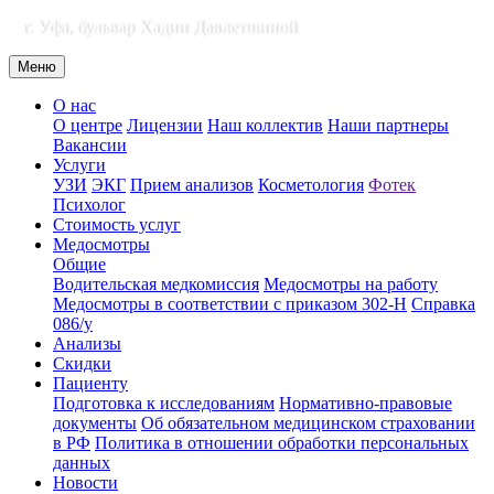
г. Уфа, бульвар Хадии Давлетшиной
Меню
О нас
О центре
Лицензии
Наш коллектив
Наши партнеры
Вакансии
Услуги
УЗИ
ЭКГ
Прием анализов
Косметология
Фотек
Психолог
Стоимость услуг
Медосмотры
Общие
Водительская медкомиссия
Медосмотры на работу
Медосмотры в соответствии с приказом 302-Н
Справка
086/у
Анализы
Скидки
Пациенту
Подготовка к исследованиям
Нормативно-правовые
документы
Об обязательном медицинском страховании
в РФ
Политика в отношении обработки персональных
данных
Новости