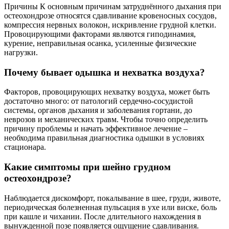
Причины К основным причинам затруднённого дыхания при
остеохондрозе относятся сдавливание кровеносных сосудов,
компрессия нервных волокон, искривление грудной клетки.
Провоцирующими факторами являются гиподинамия,
курение, неправильная осанка, усиленные физические
нагрузки.
Почему бывает одышка и нехватка воздуха?
Факторов, провоцирующих нехватку воздуха, может быть
достаточно много: от патологий сердечно-сосудистой
системы, органов дыхания и заболевания гортани, до
неврозов и механических травм. Чтобы точно определить
причину проблемы и начать эффективное лечение –
необходима правильная диагностика одышки в условиях
стационара.
Какие симптомы при шейно грудном
остеохондрозе?
Наблюдается дискомфорт, покалывание в шее, груди, животе,
периодическая болезненная пульсация в ухе или виске, боль
при кашле и чихании. После длительного нахождения в
вынужденной позе появляется ощущение сдавливания.