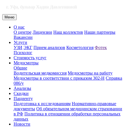
г. Уфа, бульвар Хадии Давлетшиной
Меню
О нас
О центре
Лицензии
Наш коллектив
Наши партнеры
Вакансии
Услуги
УЗИ
ЭКГ
Прием анализов
Косметология
Фотек
Психолог
Стоимость услуг
Медосмотры
Общие
Водительская медкомиссия
Медосмотры на работу
Медосмотры в соответствии с приказом 302-Н
Справка
086/у
Анализы
Скидки
Пациенту
Подготовка к исследованиям
Нормативно-правовые
документы
Об обязательном медицинском страховании
в РФ
Политика в отношении обработки персональных
данных
Новости