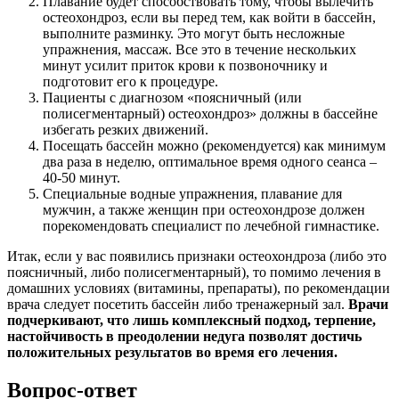
Плавание будет способствовать тому, чтобы вылечить
остеохондроз, если вы перед тем, как войти в бассейн,
выполните разминку. Это могут быть несложные
упражнения, массаж. Все это в течение нескольких
минут усилит приток крови к позвоночнику и
подготовит его к процедуре.
Пациенты с диагнозом «поясничный (или
полисегментарный) остеохондроз» должны в бассейне
избегать резких движений.
Посещать бассейн можно (рекомендуется) как минимум
два раза в неделю, оптимальное время одного сеанса –
40-50 минут.
Специальные водные упражнения, плавание для
мужчин, а также женщин при остеохондрозе должен
порекомендовать специалист по лечебной гимнастике.
Итак, если у вас появились признаки остеохондроза (либо это
поясничный, либо полисегментарный), то помимо лечения в
домашних условиях (витамины, препараты), по рекомендации
врача следует посетить бассейн либо тренажерный зал.
Врачи
подчеркивают, что лишь комплексный подход, терпение,
настойчивость в преодолении недуга позволят достичь
положительных результатов во время его лечения.
Вопрос-ответ