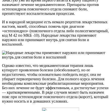
Зачастую уже во время первого визита к врачу пациенту
назначают лечение медикаментозное. Препараты против
остеохондроза поясничного отдела снимают боли,
препятствуют воспалительным процессам.
И в народной медицине есть немало рецептов лекарственных
настоев, мазей, способных помочь при диагнозе
«остеохондроз» (поясничного отдела либо полисегментарный,
код М 42 по МКБ -10). Народные лекарства применяют
наружно или принимают внутрь для снятия боли и
воспалений.
Однако известно, что медикаментозная терапия лишь
купирует проявления болезни (обезболивает), но ее
недостаточно, чтобы основательно победить недуг, она не
убирает первопричину болезни. Для полного курса лечения
необходимы комплексные реабилитационные мероприятия.
Без них лечение не будет эффективным, а достигнутые успехи
— кратковременными. В ряде случаев может быть назначен
пояс при остеохондрозе поясничного отдела (корсет), который
нужно носить и в домашних условиях.