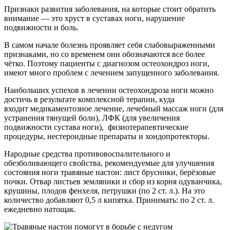
Признаки развития заболевания, на которые стоит обратить
внимание — это хруст в суставах ноги, нарушение
подвижности и боль.
В самом начале болезнь проявляет себя слабовыраженными
признаками, но со временем они обозначаются все более
чётко. Поэтому пациенты с диагнозом остеохондроз ноги,
имеют много проблем с лечением запущенного заболевания.
Наибольших успехов в лечении остеохондроза ноги можно
достичь в результате комплексной терапии, куда
входит медикаментозное лечение, лечебный массаж ноги (для
устранения тянущей боли), ЛФК (для увеличения
подвижности сустава ноги), физиотерапевтические
процедуры, нестероидные препараты и хондопротекторы.
Народные средства противовоспалительного и
обезболивающего свойства, рекомендуемые для улучшения
состояния ноги травяные настои: лист брусники, берёзовые
почки. Отвар листьев земляники и сбор из корня одуванчика,
крушины, плодов фенхеля, петрушки (по 2 ст. л.). На это
количество добавляют 0,5 л кипятка. Принимать: по 2 ст. л.
ежедневно натощак.