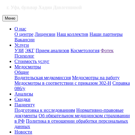
г. Уфа, бульвар Хадии Давлетшиной
Меню
О нас
О центре
Лицензии
Наш коллектив
Наши партнеры
Вакансии
Услуги
УЗИ
ЭКГ
Прием анализов
Косметология
Фотек
Психолог
Стоимость услуг
Медосмотры
Общие
Водительская медкомиссия
Медосмотры на работу
Медосмотры в соответствии с приказом 302-Н
Справка
086/у
Анализы
Скидки
Пациенту
Подготовка к исследованиям
Нормативно-правовые
документы
Об обязательном медицинском страховании
в РФ
Политика в отношении обработки персональных
данных
Новости