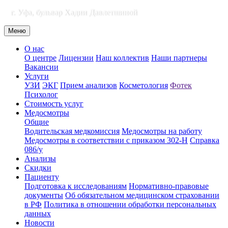
г. Уфа, бульвар Хадии Давлетшиной
Меню
О нас
О центре
Лицензии
Наш коллектив
Наши партнеры
Вакансии
Услуги
УЗИ
ЭКГ
Прием анализов
Косметология
Фотек
Психолог
Стоимость услуг
Медосмотры
Общие
Водительская медкомиссия
Медосмотры на работу
Медосмотры в соответствии с приказом 302-Н
Справка
086/у
Анализы
Скидки
Пациенту
Подготовка к исследованиям
Нормативно-правовые
документы
Об обязательном медицинском страховании
в РФ
Политика в отношении обработки персональных
данных
Новости