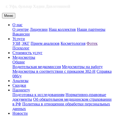
г. Уфа, бульвар Хадии Давлетшиной
Меню
О нас
О центре
Лицензии
Наш коллектив
Наши партнеры
Вакансии
Услуги
УЗИ
ЭКГ
Прием анализов
Косметология
Фотек
Психолог
Стоимость услуг
Медосмотры
Общие
Водительская медкомиссия
Медосмотры на работу
Медосмотры в соответствии с приказом 302-Н
Справка
086/у
Анализы
Скидки
Пациенту
Подготовка к исследованиям
Нормативно-правовые
документы
Об обязательном медицинском страховании
в РФ
Политика в отношении обработки персональных
данных
Новости