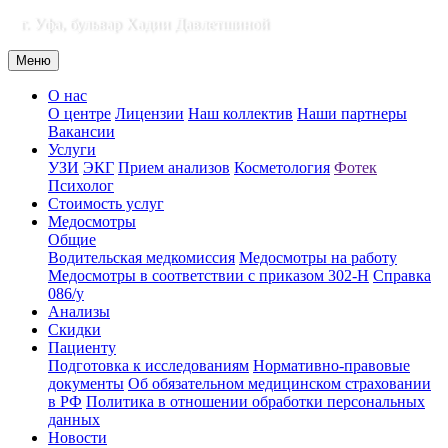
г. Уфа, бульвар Хадии Давлетшиной
Меню
О нас
О центре
Лицензии
Наш коллектив
Наши партнеры
Вакансии
Услуги
УЗИ
ЭКГ
Прием анализов
Косметология
Фотек
Психолог
Стоимость услуг
Медосмотры
Общие
Водительская медкомиссия
Медосмотры на работу
Медосмотры в соответствии с приказом 302-Н
Справка
086/у
Анализы
Скидки
Пациенту
Подготовка к исследованиям
Нормативно-правовые
документы
Об обязательном медицинском страховании
в РФ
Политика в отношении обработки персональных
данных
Новости