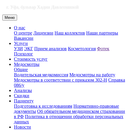
г. Уфа, бульвар Хадии Давлетшиной
Меню
О нас
О центре
Лицензии
Наш коллектив
Наши партнеры
Вакансии
Услуги
УЗИ
ЭКГ
Прием анализов
Косметология
Фотек
Психолог
Стоимость услуг
Медосмотры
Общие
Водительская медкомиссия
Медосмотры на работу
Медосмотры в соответствии с приказом 302-Н
Справка
086/у
Анализы
Скидки
Пациенту
Подготовка к исследованиям
Нормативно-правовые
документы
Об обязательном медицинском страховании
в РФ
Политика в отношении обработки персональных
данных
Новости