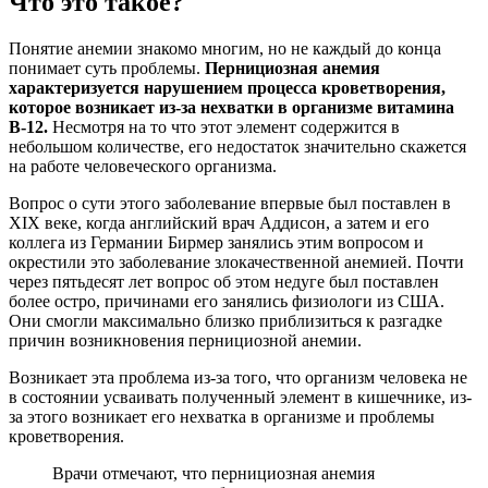
Что это такое?
Понятие анемии знакомо многим, но не каждый до конца
понимает суть проблемы.
Пернициозная анемия
характеризуется нарушением процесса кроветворения,
которое возникает из-за нехватки в организме витамина
В-12.
Несмотря на то что этот элемент содержится в
небольшом количестве, его недостаток значительно скажется
на работе человеческого организма.
Вопрос о сути этого заболевание впервые был поставлен в
ХIX веке, когда английский врач Аддисон, а затем и его
коллега из Германии Бирмер занялись этим вопросом и
окрестили это заболевание злокачественной анемией. Почти
через пятьдесят лет вопрос об этом недуге был поставлен
более остро, причинами его занялись физиологи из США.
Они смогли максимально близко приблизиться к разгадке
причин возникновения пернициозной анемии.
Возникает эта проблема из-за того, что организм человека не
в состоянии усваивать полученный элемент в кишечнике, из-
за этого возникает его нехватка в организме и проблемы
кроветворения.
Врачи отмечают, что пернициозная анемия