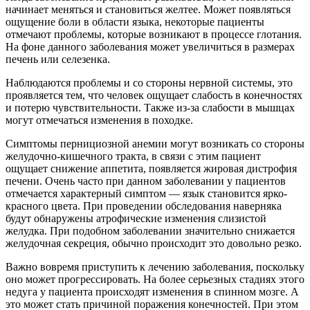
начинает меняться и становиться желтее. Может появляться
ощущение боли в области языка, некоторые пациенты
отмечают проблемы, которые возникают в процессе глотания.
На фоне данного заболевания может увеличиться в размерах
печень или селезенка.
Наблюдаются проблемы и со стороны нервной системы, это
проявляется тем, что человек ощущает слабость в конечностях
и потерю чувствительности. Также из-за слабости в мышцах
могут отмечаться изменения в походке.
Симптомы пернициозной анемии могут возникать со стороны
желудочно-кишечного тракта, в связи с этим пациент
ощущает снижение аппетита, появляется жировая дистрофия
печени. Очень часто при данном заболевании у пациентов
отмечается характерный симптом — язык становится ярко-
красного цвета. При проведении обследования наверняка
будут обнаружены атрофические изменения слизистой
желудка. При подобном заболевании значительно снижается
желудочная секреция, обычно происходит это довольно резко.
Важно вовремя приступить к лечению заболевания, поскольку
оно может прогрессировать. На более серьезных стадиях этого
недуга у пациента происходят изменения в спинном мозге. А
это может стать причиной поражения конечностей. При этом