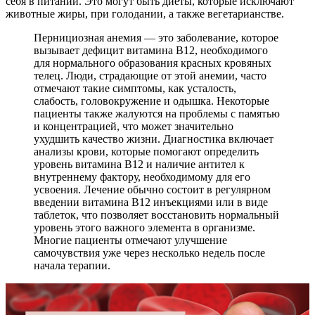
себя в питании. Это могут быть диеты, которые исключают
животные жиры, при голодании, а также вегетарианстве.
Пернициозная анемия — это заболевание, которое
вызывает дефицит витамина B12, необходимого
для нормального образования красных кровяных
телец. Люди, страдающие от этой анемии, часто
отмечают такие симптомы, как усталость,
слабость, головокружение и одышка. Некоторые
пациенты также жалуются на проблемы с памятью
и концентрацией, что может значительно
ухудшить качество жизни. Диагностика включает
анализы крови, которые помогают определить
уровень витамина B12 и наличие антител к
внутреннему фактору, необходимому для его
усвоения. Лечение обычно состоит в регулярном
введении витамина B12 инъекциями или в виде
таблеток, что позволяет восстановить нормальный
уровень этого важного элемента в организме.
Многие пациенты отмечают улучшение
самочувствия уже через несколько недель после
начала терапии.