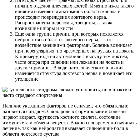
На втором месте — травмы локтевых отростков или
нижних отделов плечевых костей. Именно из-за такого
влияния изменяется анатомия в области канала и
происходит повреждения локтевого нерва.
Распространены переломы, трещины, а также
возникшие шпоры и кисты.
Еще одна группа причин, при которых появляется
нейропатия в области локтевого нерва, – это
воздействие внешними факторами. Болезнь возникает
при нерегулярных, но чрезмерных нагрузках на локоть.
К примеру, езда на автомобиле с высунутым локтем,
часта опора при сидении или лежании на локоть и
другие причины. В ходе патологического влияния
изменяется структура локтевого нерва и возникает его
утолщение.
Наличие указанных факторов не означает, что обязательно
разовьется синдром. Свою роль в формировании болезни
играют возраст, хрупкость костного скелета, состояние
иммунитета и обмена веществ. Важно своевременно начинать
лечение, так как нейропатия вызывает сильнейшие боли в
области локтевого сустава.