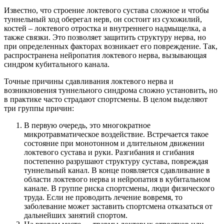
Известно, что строение локтевого сустава сложное и чтобы
туннельный ход оберегал нерв, он состоит из сухожилий,
костей – локтевого отростка и внутреннего надмыщелка, а
также связки. Это позволяет защитить структуру нерва, но
при определенных факторах возникает его повреждение. Так,
распространена нейропатия локтевого нерва, вызывающая
синдром кубитального канала.
Точные причины сдавливания локтевого нерва и
возникновения туннельного синдрома сложно установить, но
в практике часто страдают спортсмены. В целом выделяют
три группы причин:
В первую очередь, это многократное
микротравматическое воздействие. Встречается такое
состояние при монотонном и длительном движении
локтевого сустава и руки. Разгибания и сгибания
постепенно разрушают структуру сустава, повреждая
туннельный канал. В конце появляется сдавливание в
области локтевого нерва и нейропатия в кубитальном
канале. В группе риска спортсмены, люди физического
труда. Если не проводить лечение вовремя, то
заболевание может заставить спортсмена отказаться от
дальнейших занятий спортом.