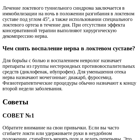
Лечение локтевого туннельного синдрома заключается в
иммобилизации на ночь в положении разгибания в локтевом
суставе под углом 45°, а также использовании специального
локтевого ортеза в течение дня. При отсутствии эффекта
консервативной терапии выполняют хирургическую
декомпрессию нерва.
Чем снять воспаление нерва в локтевом суставе?
Для борьбы с болью и воспалением невролог назначает
препараты из группы нестероидных противовоспалительных
средств (диклофенак, ибупрофен). Для уменьшения отека
нерва назначают мочегонные: диакарб, фуросемид.
Физиотерапевтические процедуры обычно назначают к концу
второй недели заболевания.
Советы
СОВЕТ №1
Обратите внимание на свои привычки. Если вы часто
сгибаете локти или удерживаете руки в неудобном
положении, старайтесь менять позу и делать перерывы. Это