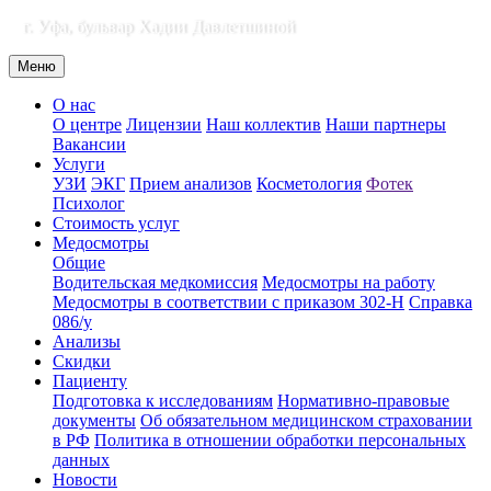
г. Уфа, бульвар Хадии Давлетшиной
Меню
О нас
О центре
Лицензии
Наш коллектив
Наши партнеры
Вакансии
Услуги
УЗИ
ЭКГ
Прием анализов
Косметология
Фотек
Психолог
Стоимость услуг
Медосмотры
Общие
Водительская медкомиссия
Медосмотры на работу
Медосмотры в соответствии с приказом 302-Н
Справка
086/у
Анализы
Скидки
Пациенту
Подготовка к исследованиям
Нормативно-правовые
документы
Об обязательном медицинском страховании
в РФ
Политика в отношении обработки персональных
данных
Новости