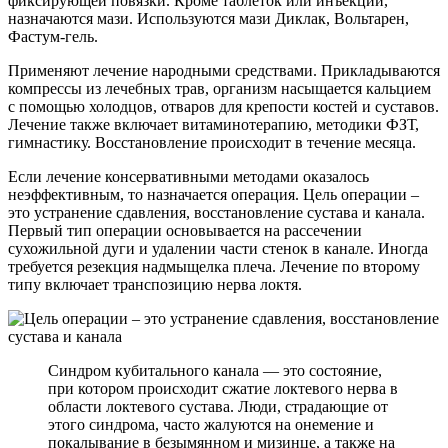
фиксирующей повязки. Кроме таблеток или инъекций,
назначаются мази. Используются мази Диклак, Вольтарен,
Фастум-гель.
Применяют лечение народными средствами. Прикладываются
компрессы из лечебных трав, организм насыщается кальцием
с помощью холодцов, отваров для крепости костей и суставов.
Лечение также включает витаминотерапию, методики ФЗТ,
гимнастику. Восстановление происходит в течение месяца.
Если лечение консервативными методами оказалось
неэффективным, то назначается операция. Цель операции –
это устранение сдавления, восстановление сустава и канала.
Первый тип операции основывается на рассечении
сухожильной дуги и удалении части стенок в канале. Иногда
требуется резекция надмыщелка плеча. Лечение по второму
типу включает транспозицию нерва локтя.
Синдром кубитального канала — это состояние,
при котором происходит сжатие локтевого нерва в
области локтевого сустава. Люди, страдающие от
этого синдрома, часто жалуются на онемение и
покалывание в безымянном и мизинце, а также на