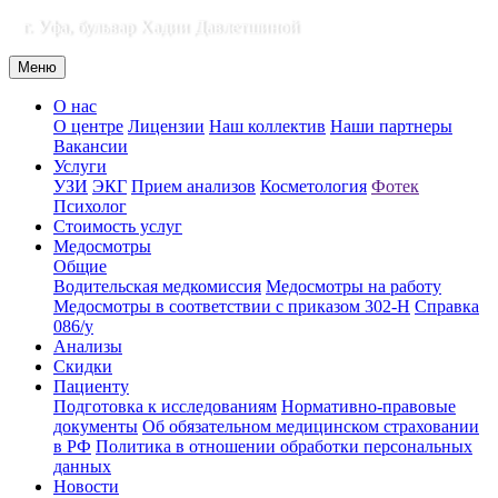
г. Уфа, бульвар Хадии Давлетшиной
Меню
О нас
О центре
Лицензии
Наш коллектив
Наши партнеры
Вакансии
Услуги
УЗИ
ЭКГ
Прием анализов
Косметология
Фотек
Психолог
Стоимость услуг
Медосмотры
Общие
Водительская медкомиссия
Медосмотры на работу
Медосмотры в соответствии с приказом 302-Н
Справка
086/у
Анализы
Скидки
Пациенту
Подготовка к исследованиям
Нормативно-правовые
документы
Об обязательном медицинском страховании
в РФ
Политика в отношении обработки персональных
данных
Новости