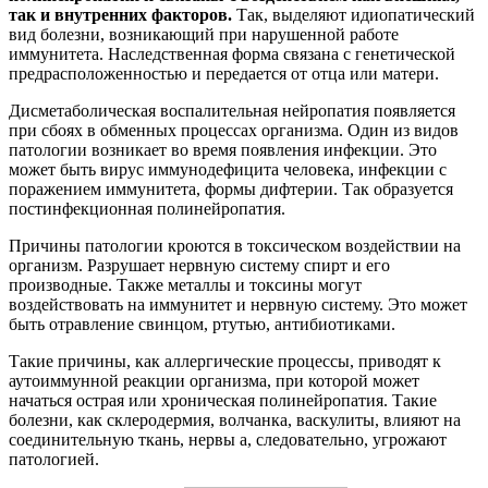
так и внутренних факторов.
Так, выделяют идиопатический
вид болезни, возникающий при нарушенной работе
иммунитета. Наследственная форма связана с генетической
предрасположенностью и передается от отца или матери.
Дисметаболическая воспалительная нейропатия появляется
при сбоях в обменных процессах организма. Один из видов
патологии возникает во время появления инфекции. Это
может быть вирус иммунодефицита человека, инфекции с
поражением иммунитета, формы дифтерии. Так образуется
постинфекционная полинейропатия.
Причины патологии кроются в токсическом воздействии на
организм. Разрушает нервную систему спирт и его
производные. Также металлы и токсины могут
воздействовать на иммунитет и нервную систему. Это может
быть отравление свинцом, ртутью, антибиотиками.
Такие причины, как аллергические процессы, приводят к
аутоиммунной реакции организма, при которой может
начаться острая или хроническая полинейропатия. Такие
болезни, как склеродермия, волчанка, васкулиты, влияют на
соединительную ткань, нервы а, следовательно, угрожают
патологией.