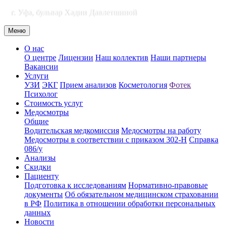
г. Уфа, бульвар Хадии Давлетшиной
Меню
О нас
О центре
Лицензии
Наш коллектив
Наши партнеры
Вакансии
Услуги
УЗИ
ЭКГ
Прием анализов
Косметология
Фотек
Психолог
Стоимость услуг
Медосмотры
Общие
Водительская медкомиссия
Медосмотры на работу
Медосмотры в соответствии с приказом 302-Н
Справка
086/у
Анализы
Скидки
Пациенту
Подготовка к исследованиям
Нормативно-правовые
документы
Об обязательном медицинском страховании
в РФ
Политика в отношении обработки персональных
данных
Новости