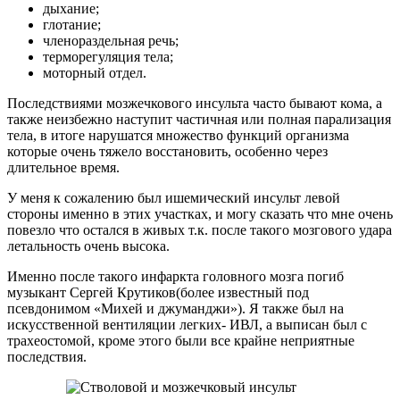
дыхание;
глотание;
членораздельная речь;
терморегуляция тела;
моторный отдел.
Последствиями мозжечкового инсульта часто бывают кома, а
также неизбежно наступит частичная или полная парализация
тела, в итоге нарушатся множество функций организма
которые очень тяжело восстановить, особенно через
длительное время.
У меня к сожалению был ишемический инсульт левой
стороны именно в этих участках, и могу сказать что мне очень
повезло что остался в живых т.к. после такого мозгового удара
летальность очень высока.
Именно после такого инфаркта головного мозга погиб
музыкант Сергей Крутиков(более известный под
псевдонимом «Михей и джуманджи»). Я также был на
искусственной вентиляции легких- ИВЛ, а выписан был с
трахеостомой, кроме этого были все крайне неприятные
последствия.