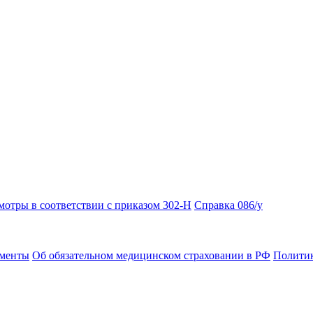
отры в соответствии с приказом 302-Н
Справка 086/у
ументы
Об обязательном медицинском страховании в РФ
Политик