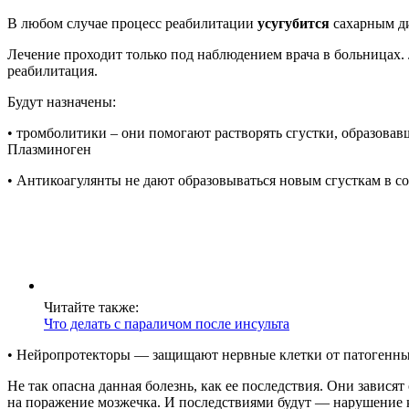
В любом случае процесс реабилитации
усугубится
сахарным д
Лечение проходит только под наблюдением врача в больницах. 
реабилитация.
Будут назначены:
• тромболитики – они помогают растворять сгустки, образовав
Плазминоген
• Антикоагулянты не дают образовываться новым сгусткам в с
Читайте также:
Что делать с параличом после инсульта
• Нейропротекторы — защищают нервные клетки от патогенных 
Не так опасна данная болезнь, как ее последствия. Они зависят
на поражение мозжечка. И последствиями будут — нарушение