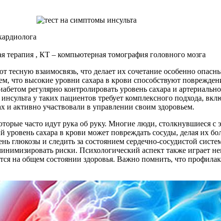
кардиолога
 терапия , КТ – компьютерная томография головного мозга
т тесную взаимосвязь, что делает их сочетание особенно опасн
с тем, что высокие уровни сахара в крови способствуют поврежде
абетом регулярно контролировать уровень сахара и артериальное
нсульта у таких пациентов требует комплексного подхода, вкл
х и активно участвовали в управлении своим здоровьем.
торые часто идут рука об руку. Многие люди, столкнувшиеся с 
кий уровень сахара в крови может повреждать сосуды, делая их 
ень глюкозы и следить за состоянием сердечно-сосудистой сис
инимизировать риски. Психологический аспект также играет не
вается на общем состоянии здоровья. Важно помнить, что профил