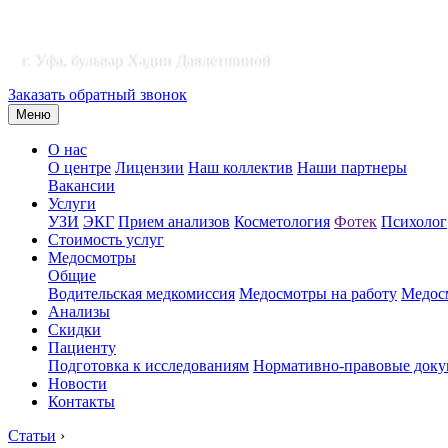
г. Уфа, бульвар Хадии Давлетшиной
Заказать обратный звонок
Меню
О нас
О центре
Лицензии
Наш коллектив
Наши партнеры
Вакансии
Услуги
УЗИ
ЭКГ
Прием анализов
Косметология
Фотек
Психолог
Стоимость услуг
Медосмотры
Общие
Водительская медкомиссия
Медосмотры на работу
Медосм
Анализы
Скидки
Пациенту
Подготовка к исследованиям
Нормативно-правовые док
Новости
Контакты
Статьи
›