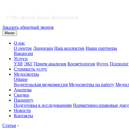
г. Уфа, бульвар Хадии Давлетшиной
Заказать обратный звонок
Меню
О нас
О центре
Лицензии
Наш коллектив
Наши партнеры
Вакансии
Услуги
УЗИ
ЭКГ
Прием анализов
Косметология
Фотек
Психолог
Стоимость услуг
Медосмотры
Общие
Водительская медкомиссия
Медосмотры на работу
Медосм
Анализы
Скидки
Пациенту
Подготовка к исследованиям
Нормативно-правовые док
Новости
Контакты
Статьи
›