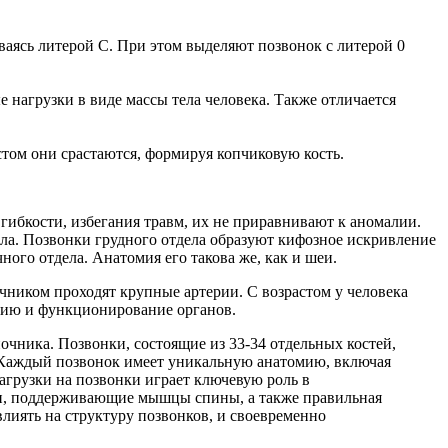
аясь литерой C. При этом выделяют позвонок с литерой 0
нагрузки в виде массы тела человека. Также отличается
стом они срастаются, формируя копчиковую кость.
ибкости, избегания травм, их не приравнивают к аномалии.
ла. Позвонки грудного отдела образуют кифозное искривление
ного отдела. Анатомия его такова же, как и шеи.
чником проходят крупные артерии. С возрастом у человека
цию и функционирование органов.
чника. Позвонки, состоящие из 33-34 отдельных костей,
. Каждый позвонок имеет уникальную анатомию, включая
нагрузки на позвонки играет ключевую роль в
ки, поддерживающие мышцы спины, а также правильная
лиять на структуру позвонков, и своевременно