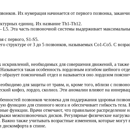
онков. Их нумерация начинается от первого позвонка, заканчив
уктурных единиц. Их название Th1-Th12.
L5. Эта часть позвоночной системы выдерживает максимальные 
я с первого, S1-S5.
го структуре от 3 до 5 позвонков, называемых Co1-Co5. С возра
 искривлений, необходимых для совершения движений, а также г
Называется такая особенность лордозным изгибом шейного отде
е образует поясничный отдел и называется оно лордозом пояснич
бходимо для защиты от травм, и, кроме того, вблизи с позвоно
ский кифоз, лордоз, сколиоз. Эти аномалии влияют на иннерва
енностей позвонков человека для поддержания здоровья позвоно
ую функцию для спинного мозга и обеспечивает гибкость тела
ичные функции. Врачи отмечают, что правильное распределение 
 грыжи межпозвоночных дисков. Регулярные физические нагруз
 Важно также учитывать возрастные изменения, которые могут в
и дискомфорта в спине.