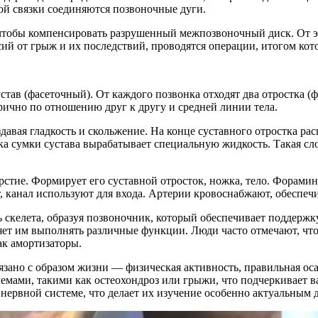
ой связки соединяются позвоночные дуги.
чтобы компенсировать разрушенный межпозвоночный диск. От эт
ий от грыж и их последствий, проводятся операции, итогом кот
тав (фасеточный). От каждого позвонка отходят два отростка (
рично по отношению друг к другу и средней линии тела.
вая гладкость и скольжение. На конце суставного отростка рас
а сумки сустава вырабатывает специальную жидкость. Такая сло
стие. Формирует его суставной отросток, ножка, тело. Форамин
от, канал используют для входа. Артерии кровоснабжают, обеспе
 скелета, образуя позвоночник, который обеспечивает поддержк
ляет им выполнять различные функции. Люди часто отмечают, чт
ак амортизаторы.
язано с образом жизни — физическая активность, правильная ос
лемами, такими как остеохондроз или грыжи, что подчеркивает
 нервной системе, что делает их изучение особенно актуальным