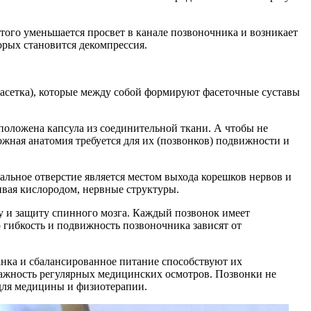
ого уменьшается просвет в канале позвоночника и возникает
орых становится декомпрессия.
фасетка), которые между собой формируют фасеточные суставы
положена капсула из соединительной ткани. А чтобы не
жная анатомия требуется для их (позвонков) подвижности и
альное отверстие является местом выхода корешков нервов и
чивая кислородом, нервные структуры.
у и защиту спинного мозга. Каждый позвонок имеет
о гибкость и подвижность позвоночника зависят от
анка и сбалансированное питание способствуют их
 важность регулярных медицинских осмотров. Позвонки не
 для медицины и физиотерапии.