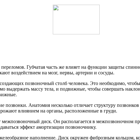
 переломов. Губчатая часть же влияет на функции защиты спинно
ают воздействием на мозг, нервы, артерии и сосуды.
создающих позвоночный столб человека. Это необходимо, чтобы 
о выдержать массу тела, и подвижные, чтобы совершать наклоны
движные.
 позвонки. Анатомия несколько отличает структуру позвонков гр
грожают влиянием на органы, расположенные в груди.
ет межпозвоночный диск. Он располагается в межпозвоночном пр
даваться эффект амортизации позвоночнику.
желеобразное наполнение. Диск окружен фиброзным кольцом, ко