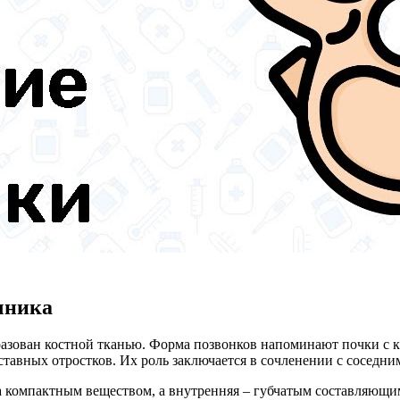
чника
разован костной тканью. Форма позвонков напоминают почки с 
ставных отростков. Их роль заключается в сочленении с соседн
а компактным веществом, а внутренняя – губчатым составляющи