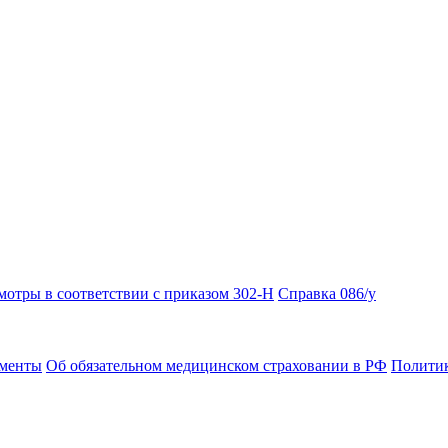
отры в соответствии с приказом 302-Н
Справка 086/у
ументы
Об обязательном медицинском страховании в РФ
Политик