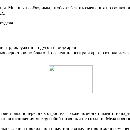
ышцы. Мышцы необходимы, чтобы избежать смещения позвонков 
ах.
центр, окруженный дугой в виде арки.
чных отростков по бокам. Посередине центра и арки располагае
истый и два поперечных отростка. Также позвонки имеют по пар
о соприкосновения между собой позвонки не создают. Межпозвон
аря задней продольной и желтой связке, не происходит смещени