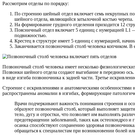
Рассмотрим отделы по порядку:
По строению шейный отдел включает семь некрупных позв
шейного отдела, являющийся затылочной костью черепа.
На формирование грудного отделения приходится 12 стр
Поясничный отдел включает 5 единиц с нумерацией L1 — 
подвижностью.
Крестец в структуре имеет 5 единиц с нумерацией, начина
Заканчивается позвоночный столб человека копчиком. В е
Позвоночный столб человека имеет несколько физиологических
Позвонки шейного отдела создают выгибание в переднюю ось. 
в виде изгиба позвоночника к задней части. Третье искривлени
Строение с искривлениями и анатомическими особенностями нео
распространены аномалии в изгибах, формирующие патологиче
Врачи подчеркивают важность понимания строения и особ
образуют позвоночный столб, который выполняет защитн
тело, дугу и отростки, что позволяет им выполнять разл
предотвращении заболеваний, таких как остеохондроз и
осанка способствуют сохранению здоровья позвоночника.
обращаться к специалистам при возникновении болей ил