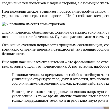
соединение тел позвонков с задней стороны, а с помощью желт
При аномалии дисков возникает процесс гипертрофии связок, 
угроза появления грыж или наростов. Чтобы избежать компресс
Диск и позвонок, объединяясь, формируют межпозвоночный сус
позвоночного столба человека. Суставы располагаются симмет
Окончание суставов покрывается хрящевым составляющим, созда
возникало стирание твердых поверхностей, внутренняя оболочк
безопасности.
Еще один важный элемент анатомии – это фораминальное отвер
вен, которые отходят от позвоночника. А вот артерии, наобор
Позвонки человека представляют собой важнейшую часть
уникальную структуру: тело, дугу и отростки, что позво
состояния межпозвоночных дисков, которые действуют к
Некоторые считают, что здоровье позвонков напрямую св
укреплению. В то же время, многие сталкиваются с проб
только поддерживают тело, но и играют ключевую роль в