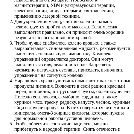
магнитотерапии, УВЧ и ультразвуковой терапии,
электротерапии, индуктотермии, светолечению,
применению лазерной техники.
Для укрепления мышц, снятия болей и спазмов
рекомендуется пройти курс массажа. Если массаж
выполняется правильно, он приносит очень хорошие
результаты в восстановлении хрящей.
Чтобы лучше снабжалось колено кровью, а также
вырабатывалась синовиальная жидкость, рекомендуется
выполнять специальную гимнастику. Комплекс
упражнений определяется доктором. Они могут
выполняться сидя, лежа или в воде. Запрещено
чрезмерно нагружать суставы, приседать, выполнять
упражнения на согнутых коленях.
Наращивать хрящевую ткань помогают также некоторые
продукты питания. Включите в свой рацион красный
перец, шиповник, цитрусовые фрукты, облепиху, зелень.
Полезно есть лосося, скумбрию, сардины, а также
куриное мясо, треску, редиску, капусту, чеснок, куриные
яйца и другие продукты. В них содержатся витамины и
минералы, омега-3 жирные кислоты, которые нужны
для нормальной работы суставов человека.
Чтобы облегчить состояние пациента, можно
прибегнуть к народной терапии. Снять отечность и