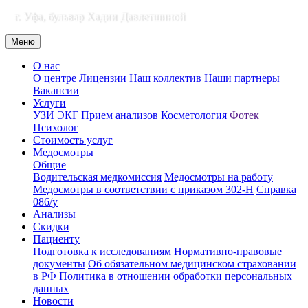
г. Уфа, бульвар Хадии Давлетшиной
Меню
О нас
О центре
Лицензии
Наш коллектив
Наши партнеры
Вакансии
Услуги
УЗИ
ЭКГ
Прием анализов
Косметология
Фотек
Психолог
Стоимость услуг
Медосмотры
Общие
Водительская медкомиссия
Медосмотры на работу
Медосмотры в соответствии с приказом 302-Н
Справка
086/у
Анализы
Скидки
Пациенту
Подготовка к исследованиям
Нормативно-правовые
документы
Об обязательном медицинском страховании
в РФ
Политика в отношении обработки персональных
данных
Новости