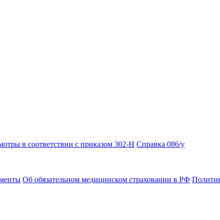
отры в соответствии с приказом 302-Н
Справка 086/у
ументы
Об обязательном медицинском страховании в РФ
Политик