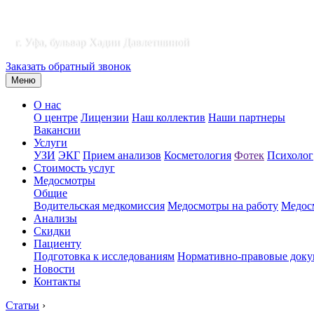
г. Уфа, бульвар Хадии Давлетшиной
Заказать обратный звонок
Меню
О нас
О центре
Лицензии
Наш коллектив
Наши партнеры
Вакансии
Услуги
УЗИ
ЭКГ
Прием анализов
Косметология
Фотек
Психолог
Стоимость услуг
Медосмотры
Общие
Водительская медкомиссия
Медосмотры на работу
Медосм
Анализы
Скидки
Пациенту
Подготовка к исследованиям
Нормативно-правовые док
Новости
Контакты
Статьи
›