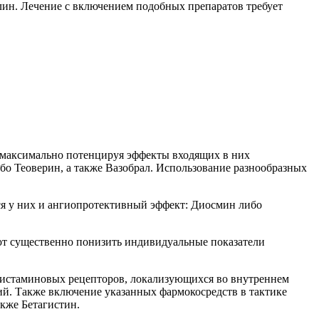
лин. Лечение с включением подобных препаратов требует
, максимально потенцируя эффекты входящих в них
о Теоверин, а также Вазобрал. Использование разнообразных
ся у них и ангиопротективный эффект: Диосмин либо
ют существенно понизить индивидуальные показатели
 гистаминовых рецепторов, локализующихся во внутреннем
й. Также включение указанных фармокосредств в тактике
кже Бетагистин.