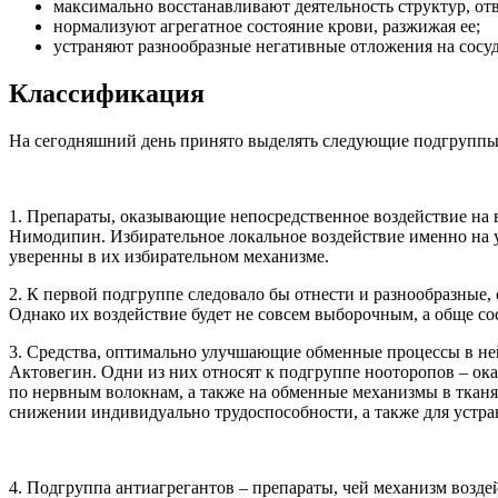
максимально восстанавливают деятельность структур, от
нормализуют агрегатное состояние крови, разжижая ее;
устраняют разнообразные негативные отложения на сосуд
Классификация
На сегодняшний день принято выделять следующие подгруппы
1. Препараты, оказывающие непосредственное воздействие на
Нимодипин. Избирательное локальное воздействие именно на у
уверенны в их избирательном механизме.
2. К первой подгруппе следовало бы отнести и разнообразны
Однако их воздействие будет не совсем выборочным, а обще со
3. Средства, оптимально улучшающие обменные процессы в не
Актовегин. Одни из них относят к подгруппе нооторопов – ок
по нервным волокнам, а также на обменные механизмы в ткан
снижении индивидуально трудоспособности, а также для устр
4. Подгруппа антиагрегантов – препараты, чей механизм воз