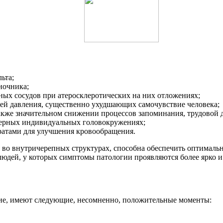
ьта;
ночника;
ных сосудов при атеросклеротических на них отложениях;
ей давления, существенно ухудшающих самочувствие человека;
акже значительном снижении процессов запоминания, трудовой д
терных индивидуальных головокружениях;
ратами для улучшения кровообращения.
 во внутричерепных структурах, способна обеспечить оптимально
людей, у которых симптомы патологии проявляются более ярко 
ие, имеют следующие, несомненно, положительные моменты: