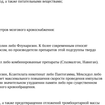
од, а также питательными веществами;
етров мозгового кровоснабжения:
олин либо Флунаризин. К более современным относят
осом, но производители препаратов этой подгруппы твердо
ол либо комбинированные препараты (Спазмалгон, Навиган).
зин, Ксантилата никотинат либо Пантогамма, Мексидол либо
счет максимального повышения скорости проведения импульсов
при значительном ухудшении памяти либо при существенном
вого кровообращения.
в, а также предотвращении отложений тромбоцитарной массы