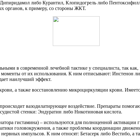
т: Дипиридамол либо Курантил, Клопидогрель либо Пентоксифил
ых органов, к примеру, со стороны ЖКТ.
ьными в современной лечебной тактике у специалиста, так как
моменты от их использования. К ним отписывают: Инстенон либ
дает наилучший эффект.
 крови, а также восстановлению микроциркуляции крови. Имеет
 происходит вазодилатирующее воздействие. Препараты помога
судистой стенки: Эндуратин либо Никотиновая кислота.
диатора гистамина) – используются для полноценной активации
матики головокружения, а также проблемы координации движени
ервных импульсов. К ним относят: Бетасерк либо Вестибо, а та