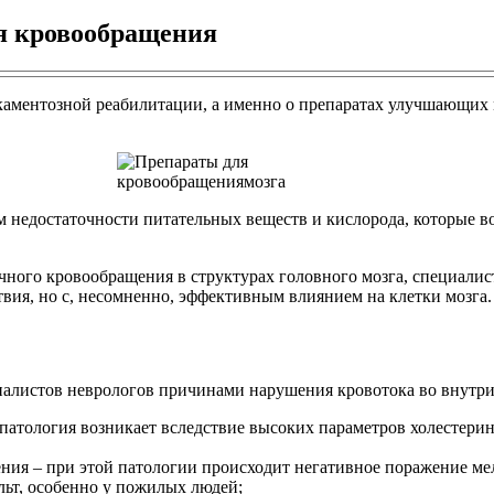
я кровообращения
каментозной реабилитации, а именно о препаратах улучшающих 
м недостаточности питательных веществ и кислорода, которые 
чного кровообращения в структурах головного мозга, специали
ия, но с, несомненно, эффективным влиянием на клетки мозга.
иалистов неврологов причинами нарушения кровотока во внутри
 патология возникает вследствие высоких параметров холестери
ения – при этой патологии происходит негативное поражение ме
льт, особенно у пожилых людей;