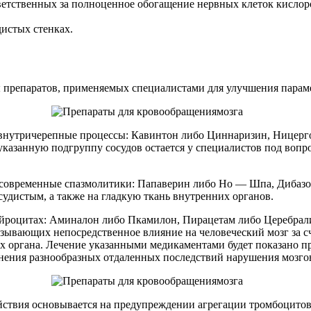
ветственных за полноценное обогащение нервных клеток кислор
истых стенках.
 препаратов, применяемых специалистами для улучшения парам
 внутричерепные процессы: Кавинтон либо Циннаризин, Ницерг
казанную подгруппу сосудов остается у специалистов под вопр
е, современные спазмолитики: Папаверин либо Но — Шпа, Дибаз
судистым, а также на гладкую ткань внутренних органов.
йроцитах: Аминалон либо Пкамилон, Пирацетам либо Церебрали
азывающих непосредственное влияние на человеческий мозг за 
ях органа. Лечение указанными медикаментами будет показано 
анения разнообразных отдаленных последствий нарушения мозго
действия основывается на предупреждении агрегации тромбоцито