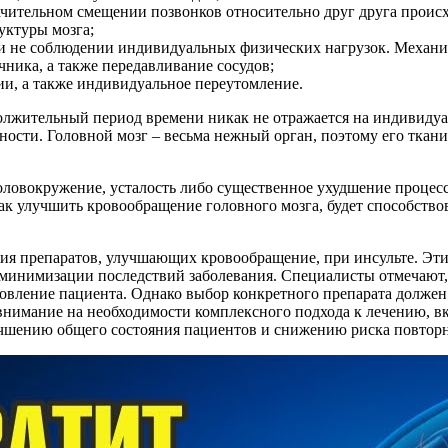
начительном смещении позвонков относительно друг друга прои
уктуры мозга;
ри не соблюдении индивидуальных физических нагрузок. Механ
ника, а также передавливание сосудов;
ии, а также индивидуальное переутомление.
олжительный период времени никак не отражается на индивидуа
ности. Головной мозг – весьма нежный орган, поэтому его ткани
ловокружение, усталость либо существенное ухудшение процесс
как улучшить кровообращение головного мозга, будет способств
ия препаратов, улучшающих кровообращение, при инсульте. Эт
 минимизации последствий заболевания. Специалисты отмечают,
овление пациента. Однако выбор конкретного препарата должен
внимание на необходимости комплексного подхода к лечению, в
учшению общего состояния пациентов и снижению риска повторн