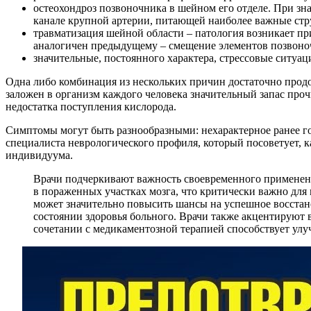
остеохондроз позвоночника в шейном его отделе. При з
канале крупной артерии, питающей наиболее важные стр
травматизация шейной области – патология возникает п
аналогичен предыдущему – смещение элементов позвоноч
значительные, постоянного характера, стрессовые ситуац
Одна либо комбинация из нескольких причин достаточно прод
заложен в организм каждого человека значительный запас проч
недостатка поступления кислорода.
Симптомы могут быть разнообразными: нехарактерное ранее го
специалиста неврологического профиля, который посоветует, 
индивидуума.
Врачи подчеркивают важность своевременного применен
в пораженных участках мозга, что критически важно для
может значительно повысить шансы на успешное восстан
состоянии здоровья больного. Врачи также акцентируют 
сочетании с медикаментозной терапией способствует ул