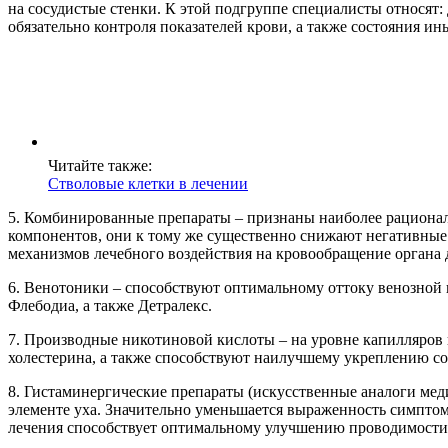
на сосудистые стенки. К этой подгруппе специалисты относя
обязательно контроля показателей крови, а также состояния ин
Читайте также:
Стволовые клетки в лечении
5. Комбинированные препараты – признаны наиболее рационал
компонентов, они к тому же существенно снижают негативные 
механизмов лечебного воздействия на кровообращение органа 
6. Венотоники – способствуют оптимальному оттоку венозной
Флебодиа, а также Детралекс.
7. Производные никотиновой кислоты – на уровне капилляров
холестерина, а также способствуют наилучшему укреплению со
8. Гистаминергические препараты (искусственные аналоги ме
элементе уха. Значительно уменьшается выраженность симпто
лечения способствует оптимальному улучшению проводимости н