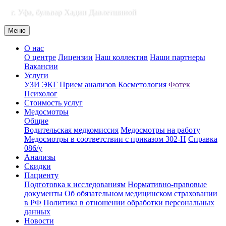
г. Уфа, бульвар Хадии Давлетшиной
Меню
О нас
О центре
Лицензии
Наш коллектив
Наши партнеры
Вакансии
Услуги
УЗИ
ЭКГ
Прием анализов
Косметология
Фотек
Психолог
Стоимость услуг
Медосмотры
Общие
Водительская медкомиссия
Медосмотры на работу
Медосмотры в соответствии с приказом 302-Н
Справка
086/у
Анализы
Скидки
Пациенту
Подготовка к исследованиям
Нормативно-правовые
документы
Об обязательном медицинском страховании
в РФ
Политика в отношении обработки персональных
данных
Новости