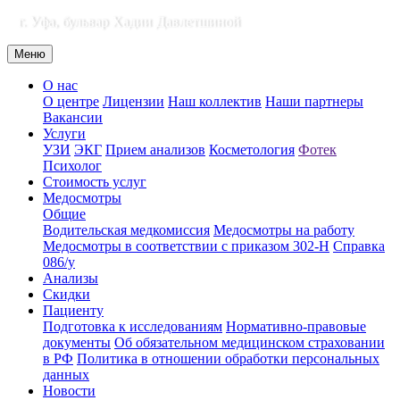
г. Уфа, бульвар Хадии Давлетшиной
Меню
О нас
О центре
Лицензии
Наш коллектив
Наши партнеры
Вакансии
Услуги
УЗИ
ЭКГ
Прием анализов
Косметология
Фотек
Психолог
Стоимость услуг
Медосмотры
Общие
Водительская медкомиссия
Медосмотры на работу
Медосмотры в соответствии с приказом 302-Н
Справка
086/у
Анализы
Скидки
Пациенту
Подготовка к исследованиям
Нормативно-правовые
документы
Об обязательном медицинском страховании
в РФ
Политика в отношении обработки персональных
данных
Новости