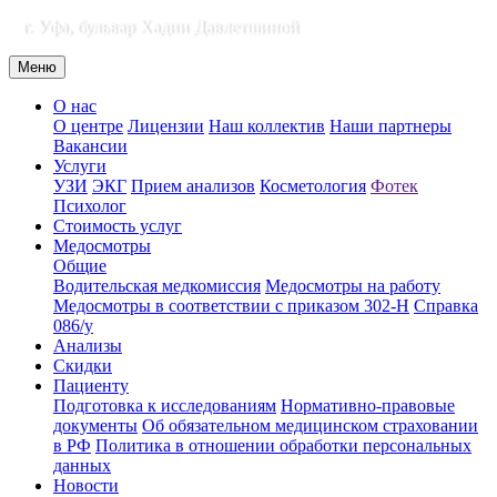
г. Уфа, бульвар Хадии Давлетшиной
Меню
О нас
О центре
Лицензии
Наш коллектив
Наши партнеры
Вакансии
Услуги
УЗИ
ЭКГ
Прием анализов
Косметология
Фотек
Психолог
Стоимость услуг
Медосмотры
Общие
Водительская медкомиссия
Медосмотры на работу
Медосмотры в соответствии с приказом 302-Н
Справка
086/у
Анализы
Скидки
Пациенту
Подготовка к исследованиям
Нормативно-правовые
документы
Об обязательном медицинском страховании
в РФ
Политика в отношении обработки персональных
данных
Новости