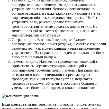
Ранняя стадия. В данный период обходятся
консервативным лечением, которое направлено на
устранение воспаления. Человеку рекомендовано
больше отдыхать, а также ежедневно накладывать на
пораженную область холодовые компрессы. Чтобы
устранить боль, рекомендовано принимать
противовоспалительные средства, анальгетики. Не
менее полезной окажется физиотерапия, например,
магнитотерапия и ультразвук.
Острая стадия. В данный период необходимо
соблюдение полного покоя (отдыха). Вместе с тем врачи
рекомендуют, как можно раньше начать выполнение
упражнений. На пораженный отдел накладывают бинт
либо специальный бандаж.
Тяжелая стадия. Назначают проведение инъекций с
применением кортикостероидов, инъекций с
обогащенной тромбоцитами плазмой. При развитии
патологии в колене специалисты рекомендуют
проводить пункции капсулы сустава, ведь такая
процедура поможет облегчить состояние больного,
уменьшить болевой синдром, а также воспаление.
Если консервативная терапия не приносит положительных
результатов, проводят операцию на пораженном участке.