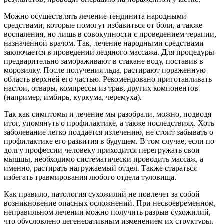
Можно осуществлять лечение тендинита народными
средствами, которые помогут избавиться от боли, а также
воспаления, но лишь в совокупности с проведением терапии,
назначенной врачом. Так, лечение народными средствами
заключается в проведении ледяного массажа. Для процедуры
предварительно замораживают в стакане воду, поставив в
морозилку. После получения льда, растирают пораженную
область верхней его частью. Рекомендовано приготавливать
настои, отвары, компрессы из трав, других компонентов
(например, имбирь, куркума, черемуха).
Так как симптомы и лечение мы разобрали, можно, подводя
итог, упомянуть о профилактике, а также последствиях. Хоть
заболевание легко поддается излечению, не стоит забывать о
профилактике его развития в будущем. В том случае, если по
долгу профессии человеку приходится перегружать свои
мышцы, необходимо систематически проводить массаж, а
именно, растирать нагружаемый отдел. Также стараться
избегать травмирования любого отдела туловища.
Как правило, патология сухожилий не повлечет за собой
возникновение опасных осложнений. При несвоевременном,
неправильном лечении можно получить разрыв сухожилий,
что обусловлено дегенеративным изменением их структуры.