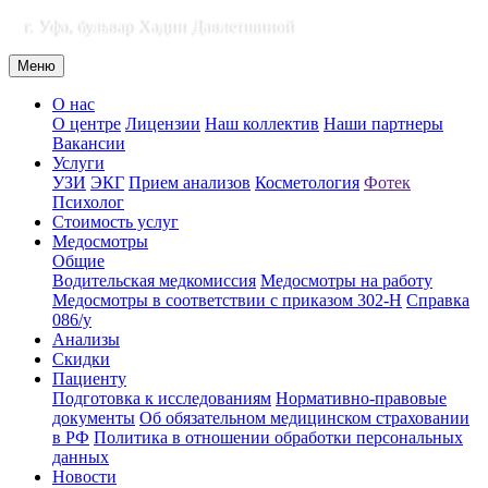
г. Уфа, бульвар Хадии Давлетшиной
Меню
О нас
О центре
Лицензии
Наш коллектив
Наши партнеры
Вакансии
Услуги
УЗИ
ЭКГ
Прием анализов
Косметология
Фотек
Психолог
Стоимость услуг
Медосмотры
Общие
Водительская медкомиссия
Медосмотры на работу
Медосмотры в соответствии с приказом 302-Н
Справка
086/у
Анализы
Скидки
Пациенту
Подготовка к исследованиям
Нормативно-правовые
документы
Об обязательном медицинском страховании
в РФ
Политика в отношении обработки персональных
данных
Новости