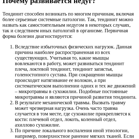
Почему развивается недуг?
Тендинит способен возникать по многим причинам, включая
более серьезные системные патологии. Так, тендинит можно
назвать как самостоятельным недугом в некоторых случаях,
так и следствием иных патологий в организме. Первичная
форма болезни диагностируется:
Вследствие избыточных физических нагрузок. Данная
причина наиболее распространенная из всех
существующих. Учитывая то, какие мышцы
вовлекаются в работу, может развиваться тендинит
плеча, локтевой тендинит, тендинит запястья,
голеностопного сустава. При сокращении мышцы
происходит натягивание ее волокон, а при
систематическом выполнении одних и тех же движений
– микротравмы в сухожилии. Подобные постоянные
микротравмы и являются причиной развития тендинита.
В результате механической травмы. Вызвать травму
может чрезмерная нагрузка. Очень часто травма
случается в том месте, где сухожилие прикрепляется к
кости: плечевой отдел, локоть, коленный отдел,
ахиллово сухожилие.
По причине локального воспаления иной этиологии,
например, поверхностное ранение мягких тканей. Если