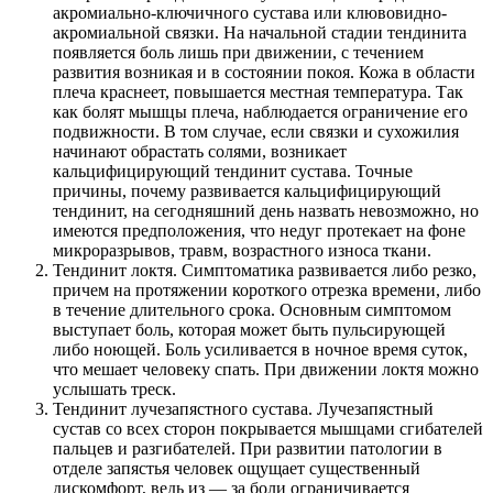
акромиально-ключичного сустава или клювовидно-
акромиальной связки. На начальной стадии тендинита
появляется боль лишь при движении, с течением
развития возникая и в состоянии покоя. Кожа в области
плеча краснеет, повышается местная температура. Так
как болят мышцы плеча, наблюдается ограничение его
подвижности. В том случае, если связки и сухожилия
начинают обрастать солями, возникает
кальцифицирующий тендинит сустава. Точные
причины, почему развивается кальцифицирующий
тендинит, на сегодняшний день назвать невозможно, но
имеются предположения, что недуг протекает на фоне
микроразрывов, травм, возрастного износа ткани.
Тендинит локтя. Симптоматика развивается либо резко,
причем на протяжении короткого отрезка времени, либо
в течение длительного срока. Основным симптомом
выступает боль, которая может быть пульсирующей
либо ноющей. Боль усиливается в ночное время суток,
что мешает человеку спать. При движении локтя можно
услышать треск.
Тендинит лучезапястного сустава. Лучезапястный
сустав со всех сторон покрывается мышцами сгибателей
пальцев и разгибателей. При развитии патологии в
отделе запястья человек ощущает существенный
дискомфорт, ведь из — за боли ограничивается