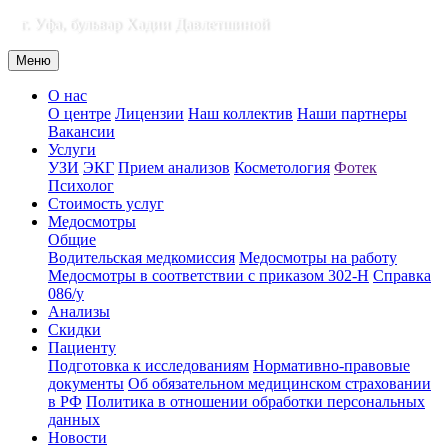
г. Уфа, бульвар Хадии Давлетшиной
Меню
О нас
О центре
Лицензии
Наш коллектив
Наши партнеры
Вакансии
Услуги
УЗИ
ЭКГ
Прием анализов
Косметология
Фотек
Психолог
Стоимость услуг
Медосмотры
Общие
Водительская медкомиссия
Медосмотры на работу
Медосмотры в соответствии с приказом 302-Н
Справка
086/у
Анализы
Скидки
Пациенту
Подготовка к исследованиям
Нормативно-правовые
документы
Об обязательном медицинском страховании
в РФ
Политика в отношении обработки персональных
данных
Новости