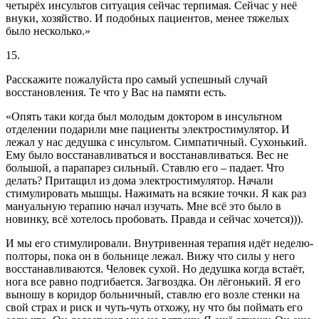
четырёх инсультов ситуация сейчас терпимая. Сейчас у неё
внуки, хозяйство. И подобных пациентов, менее тяжелых
было несколько.»
15.
Расскажите пожалуйста про самый успешный случай
восстановления. Те что у Вас на памяти есть.
«Опять таки когда был молодым доктором в инсультном
отделении подарили мне пациенты электростимулятор. И
лежал у нас дедушка с инсультом. Симпатичный. Сухонький.
Ему было восстанавливаться и восстанавливаться. Вес не
большой, а парапарез сильный. Ставлю его – падает. Что
делать? Притащил из дома электростимулятор. Начали
стимулировать мышцы. Нажимать на всякие точки. Я как раз
мануальную терапию начал изучать. Мне всё это было в
новинку, всё хотелось пробовать. Правда и сейчас хочется))).
И мы его стимулировали. Внутривенная терапия идёт неделю-
полторы, пока он в больнице лежал. Вижу что силы у него
восстанавливаются. Человек сухой. Но дедушка когда встаёт,
нога все равно подгибается. Загвоздка. Он лёгонький. Я его
выношу в коридор больничный, ставлю его возле стенки на
свой страх и риск и чуть-чуть отхожу, ну что бы поймать его