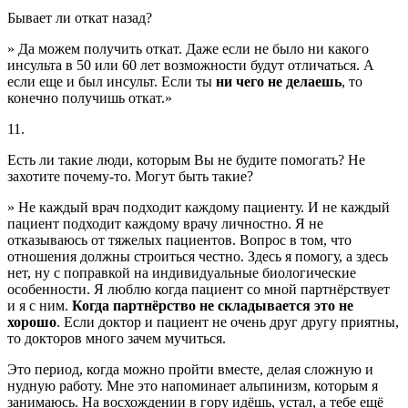
Бывает ли откат назад?
» Да можем получить откат. Даже если не было ни какого
инсульта в 50 или 60 лет возможности будут отличаться. А
если еще и был инсульт. Если ты
ни чего не делаешь
, то
конечно получишь откат.»
11.
Есть ли такие люди, которым Вы не будите помогать? Не
захотите почему-то. Могут быть такие?
» Не каждый врач подходит каждому пациенту. И не каждый
пациент подходит каждому врачу личностно. Я не
отказываюсь от тяжелых пациентов. Вопрос в том, что
отношения должны строиться честно. Здесь я помогу, а здесь
нет, ну с поправкой на индивидуальные биологические
особенности. Я люблю когда пациент со мной партнёрствует
и я с ним.
Когда партнёрство не складывается это не
хорошо
. Если доктор и пациент не очень друг другу приятны,
то докторов много зачем мучиться.
Это период, когда можно пройти вместе, делая сложную и
нудную работу. Мне это напоминает альпинизм, которым я
занимаюсь. На восхождении в гору идёшь, устал, а тебе ещё