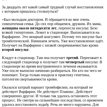
За двадцать лет какой самый трудный случай восстановления
с которым пришлось столкнуться?
«Был молодым доктором. И обращается ко мне очень
симпатичная семья. До сих пор общаемся, дружим. Их мама,
женщина около пятидесяти лет
, перенесла инсульт. Безо
всякой гипертонии. Лежит в стационаре. Выписывается на
Варфарине. Это мощный коагулянт. Потому что инсульт был
тромботический. Начинаем лечить. Уже восстановление идёт.
Получает на Варфарине с низкой сворачиваемостью крови
второй инсульт
.
Кладут в стационар. Там она получает
третий
. Переезжает в
следующий стационар и получает там
четвертый
инсульт. В
стационере во время внутривенного лечения оказывается.
Уже после выписки начинаю разбираться. Ни кто ни чего не
понимает. Тогда только входила в практику генетика,
патология свертываемости крови.
Оказался хитрый вариант тромбофилии, на который не
действует Варфарин. Не действует Плавикс. Действует
совершенно другое. И только так удалось остановить этот
процесс. Не смотря на сильнейшие последствия, со временем
удалось восстановить ходьбу. Речь не много нарушена. Для