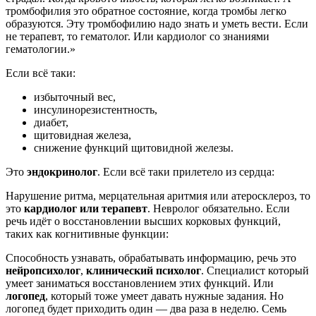
тромбофилия это обратное состояние, когда тромбы легко
образуются. Эту тромбофилию надо знать и уметь вести. Если
не терапевт, то гематолог. Или кардиолог со знаниями
гематологии.»
Если всё таки:
избыточный вес,
инсулинорезистентность,
диабет,
щитовидная железа,
снижение функций щитовидной железы.
Это
эндокринолог
. Если всё таки прилетело из сердца:
Нарушение ритма, мерцательная аритмия или атеросклероз, то
это
кардиолог или терапевт
. Невролог обязательно. Если
речь идёт о восстановлении высших корковых функций,
таких как когнитивные функции:
Способность узнавать, обрабатывать информацию, речь это
нейропсихолог
,
клинический психолог
. Специалист который
умеет заниматься восстановлением этих функций. Или
логопед
, который тоже умеет давать нужные задания. Но
логопед будет приходить один — два раза в неделю. Семь