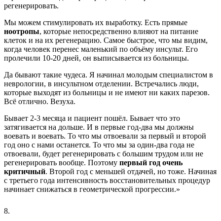
регенерировать.
Мы можем стимулировать их выработку. Есть прямые
ноотропы
, которые непосредственно влияют на питание
клеток и на их регенерацию. Самое быстрое, что мы видим,
когда человек перенес маленький по объёму инсульт. Его
пролечили 10-20 дней, он выписывается из больницы.
Да бывают такие чудеса. Я начинал молодым специалистом в
неврологии, в инсультном отделении. Встречались люди,
которые выходят из больницы и не имеют ни каких парезов.
Всё отлично. Везуха.
Бывает 2-3 месяца и пациент пошёл. Бывает что это
затягивается на дольше. И в первые год-два мы должны
воевать и воевать. То что мы отвоевали за первый и второй
год оно с нами останется. То что мы за один-два года не
отвоевали, будет регенерировать с большим трудом или не
регенерировать вообще. Поэтому
первый год очень
критичный
. Второй год с меньшей отдачей, но тоже. Начиная
с третьего года интенсивность восстановительных процедур
начинает снижаться в геометрической прогрессии.»
8.