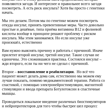
появляются загодя. И интереснее и правильнее всего загодя
посмотреть. А есть риск инсульта? Хотя бы просто с генетики
начать.
Мы это делаем. Потом мы по генетике можем посмотреть
откуда инсульт, принять превентивные меры. Часто довольно
простые и дешёвые, типа приёма витамина В12 и фолиевой
кислоты вообще в принципе решают проблему с риском
инсульта. Мы этим занимаемся. Но если инсульт уже
произошёл, естественно
Вам нужно выяснять причину и работать с причиной. Иначе
прилетит второй инсульт, третий инсульт. Такие случаи не
единичны. Это сложившаяся практика. Состоялся инсульт –
жди второго, если ты ни чего не сделал с причиной.
Второе –
восстановление и реабилитация
. Но всё что
пациент может делать дома сам, естественно мы можем ему
лучше показать, помимо медикаментозной терапии. Работа со
спастикой, с помощью электронейростимуляции, магнитной
стимуляции и ввода препарата Ботулотоксин в спастичные
мышцы.
Проводиться локальное введение различных биостимуляторов
и нейропротекторов для того чтобы быстрее шел процесс