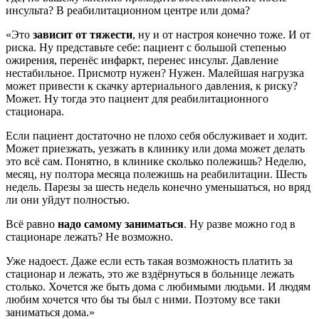
инсульта? В реабилитационном центре или дома?
«Это
зависит от тяжести
, ну и от настроя конечно тоже. И от
риска. Ну представьте себе: пациент с большой степенью
ожирения, перенёс инфаркт, перенес инсульт. Давление
нестабильное. Присмотр нужен? Нужен. Малейшая нагрузка
может привести к скачку артериального давления, к риску?
Может. Ну тогда это пациент для реабилитационного
стационара.
Если пациент достаточно не плохо себя обслуживает и ходит.
Может приезжать, уезжать в клинику или дома может делать
это всё сам. Понятно, в клинике сколько полежишь? Неделю,
месяц, ну полтора месяца полежишь на реабилитации. Шесть
недель. Парезы за шесть недель конечно уменьшаться, но вряд
ли они уйдут полностью.
Всё равно
надо самому заниматься
. Ну разве можно год в
стационаре лежать? Не возможно.
Уже надоест. Даже если есть такая возможность платить за
стационар и лежать, это же вздёрнуться в больнице лежать
столько. Хочется же быть дома с любимыми людьми. И людям
любим хочется что бы ты был с ними. Поэтому все таки
заниматься дома.»