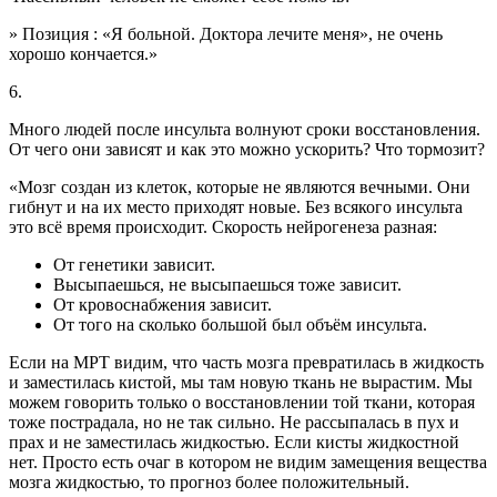
» Позиция : «Я больной. Доктора лечите меня», не очень
хорошо кончается.»
6.
Много людей после инсульта волнуют сроки восстановления.
От чего они зависят и как это можно ускорить? Что тормозит?
«Мозг создан из клеток, которые не являются вечными. Они
гибнут и на их место приходят новые. Без всякого инсульта
это всё время происходит. Скорость нейрогенеза разная:
От генетики зависит.
Высыпаешься, не высыпаешься тоже зависит.
От кровоснабжения зависит.
От того на сколько большой был объём инсульта.
Если на МРТ видим, что часть мозга превратилась в жидкость
и заместилась кистой, мы там новую ткань не вырастим. Мы
можем говорить только о восстановлении той ткани, которая
тоже пострадала, но не так сильно. Не рассыпалась в пух и
прах и не заместилась жидкостью. Если кисты жидкостной
нет. Просто есть очаг в котором не видим замещения вещества
мозга жидкостью, то прогноз более положительный.