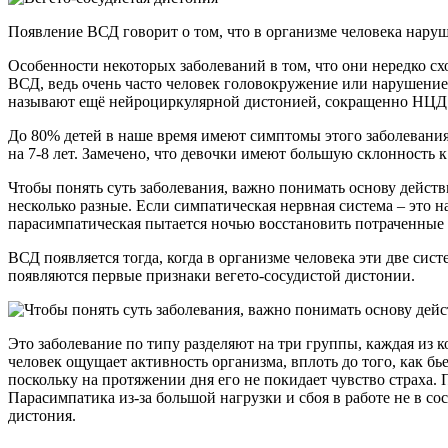
Появление ВСД говорит о том, что в организме человека наруш
Особенности некоторых заболеваний в том, что они нередко сх
ВСД, ведь очень часто человек головокружение или нарушение
называют ещё нейроциркулярной дистонией, сокращенно НЦД
До 80% детей в наше время имеют симптомы этого заболевания,
на 7-8 лет. Замечено, что девочки имеют большую склонность к
Чтобы понять суть заболевания, важно понимать основу действ
несколько разные. Если симпатическая нервная система – это на
парасимпатическая пытается ночью восстановить потраченные р
ВСД появляется тогда, когда в организме человека эти две си
появляются первые признаки вегето-сосудистой дистонии.
Это заболевание по типу разделяют на три группы, каждая из
человек ощущает активность организма, вплоть до того, как бь
поскольку на протяжении дня его не покидает чувство страха. 
Парасимпатика из-за большой нагрузки и сбоя в работе не в с
дистония.