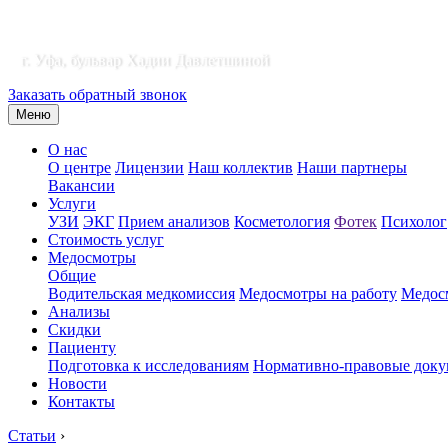
г. Уфа, бульвар Хадии Давлетшиной
Заказать обратный звонок
Меню
О нас
О центре
Лицензии
Наш коллектив
Наши партнеры
Вакансии
Услуги
УЗИ
ЭКГ
Прием анализов
Косметология
Фотек
Психолог
Стоимость услуг
Медосмотры
Общие
Водительская медкомиссия
Медосмотры на работу
Медосм
Анализы
Скидки
Пациенту
Подготовка к исследованиям
Нормативно-правовые док
Новости
Контакты
Статьи
›