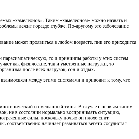
ываемых «хамелеонов». Таким «хамелеоном» можно назвать и
роблемы лежит гораздо глубже. По-другому это заболевание
евание может проявиться в любом возрасте, пик его приходится
 и парасимпатическую, то и принципы работы у этих систем
учает как физические, так и умственные нагрузки, то
рганизма после всех нагрузок, сон и отдых.
 взаимосвязи между этими системами и приводит к тому, что
 гипотонический и смешанный типы. В случае с первым типом
узок, не в состоянии нормально воспринимать ситуацию,
 потраченные силы, поскольку ночью он плохо спит.
ы, соответственно начинает развиваться вегето-сосудистая