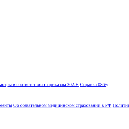
отры в соответствии с приказом 302-Н
Справка 086/у
ументы
Об обязательном медицинском страховании в РФ
Политик