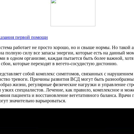
оказания первой помощи
стема работает не просто хорошо, но и свыше нормы. Но такой а
т на полную силу все запасы энергии, которые есть на данный м
и в одном организме, каждая пытается быть более важной, хотя
 сбои, которые переходят в вегето-сосудистую дистонию.
редставляет собой комплекс симптомов, связанных с нарушение
увство тревоги. Причины развития ВСД могут быть разнообразны
образ жизни, регулярные физические нагрузки и управление стр
и узких специалистов. Лечение, как правило, комплексное и м
яния пациента и восстановление вегетативного баланса. Врачи
гут значительно варьироваться.