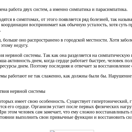
ена работа двух систем, а именно симпатика и парасимпатика.
одятся в симптомах, от этого появляется ряд болезней, так наз
 координации воспринимает как обычную усталость, хотя суть п
.
 больше оно распространено в городской местности. Хотя забол
 этому недугу.
ия нервной системы. Так как она разделяется на симпатическую
ша активность днем, когда сердце работает быстрее, человек пол
есурсы днем. Поэтому последняя и отвечает за восстановление о
стемы работают не так слаженно, как должны были бы. Нарушение
 которых имеет свою особенность. Существует гипертонический,
ется его сердце. Организм устает после первых физических нагр
При этом человек сам замечает, что ему сложно восстанавливать
остоянии выполнить свои привычные функции и восстановить сил