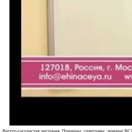
Вегето-сосудистая дистония. Причины, симптомы, лечение ВС