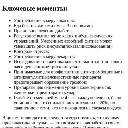
Ключевые моменты:
Употребление в меру алкоголя;
Еда богатая жирами омега-3 и овощами;
Правильное лечение диабета;
Регулярное выполнение каких нибудь физических
упражнений. Умеренных аэробный фитнес может
уменьшить риск инсульта(показалиисследования);
Контроль стресса;
Употребление в меру лекарств;
Исследование также показало, что выпитые три чашки
чая в день снижает риск инсульта;
Принимаемые для профилактики анти-тромбоцитные и
антикоагулянтныелекарственные препараты
предотвращает образование тромбов;
Препараты для снижения уровня холестерина так
жепоможет предотвратить удар;
Гуляйте по меньшей мере 4 часа каждую неделю, было
установлено, это снижает риск инсульта на 20%, по
сравнению с теми, кто не находился на свежем воздухе .
В целом, подводя итог, следует всегда помнить, что лучшая
профилактика инсульта — это внимательная забота о своем
организме, о собственном образе жизни. Никто кроме