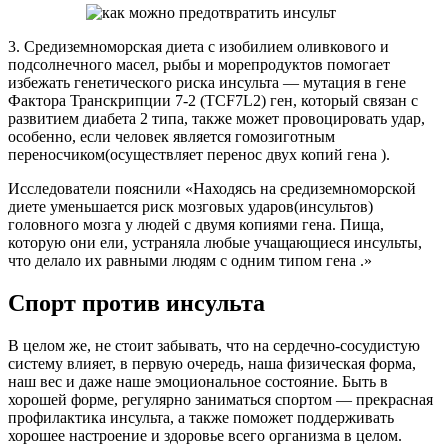
3. Средиземноморская диета с изобилием оливкового и
подсолнечного масел, рыбы и морепродуктов помогает
избежать генетического риска инсульта — мутация в гене
Фактора Транскрипции 7-2 (TCF7L2) ген, который связан с
развитием диабета 2 типа, также может провоцировать удар,
особенно, если человек является гомозиготным
переносчиком(осуществляет перенос двух копий гена ).
Исследователи пояснили «Находясь на средиземноморской
диете уменьшается риск мозговых ударов(инсультов)
головного мозга у людей с двумя копиями гена. Пища,
которую они ели, устраняла любые учащающиеся инсульты,
что делало их равными людям с одним типом гена .»
Спорт против инсульта
В целом же, не стоит забывать, что на сердечно-сосудистую
систему влияет, в первую очередь, наша физическая форма,
наш вес и даже наше эмоциональное состояние. Быть в
хорошей форме, регулярно заниматься спортом — прекрасная
профилактика инсульта, а также поможет поддерживать
хорошее настроение и здоровье всего организма в целом.