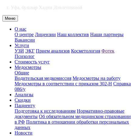
г. Уфа, бульвар Хадии Давлетшиной
Меню
О нас
О центре
Лицензии
Наш коллектив
Наши партнеры
Вакансии
Услуги
УЗИ
ЭКГ
Прием анализов
Косметология
Фотек
Психолог
Стоимость услуг
Медосмотры
Общие
Водительская медкомиссия
Медосмотры на работу
Медосмотры в соответствии с приказом 302-Н
Справка
086/у
Анализы
Скидки
Пациенту
Подготовка к исследованиям
Нормативно-правовые
документы
Об обязательном медицинском страховании
в РФ
Политика в отношении обработки персональных
данных
Новости