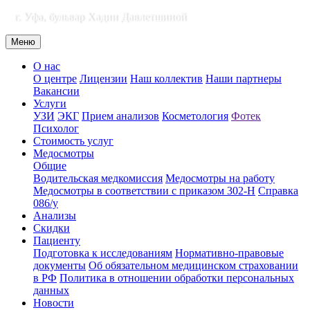
г. Уфа, бульвар Хадии Давлетшиной
Меню
О нас
О центре
Лицензии
Наш коллектив
Наши партнеры
Вакансии
Услуги
УЗИ
ЭКГ
Прием анализов
Косметология
Фотек
Психолог
Стоимость услуг
Медосмотры
Общие
Водительская медкомиссия
Медосмотры на работу
Медосмотры в соответствии с приказом 302-Н
Справка
086/у
Анализы
Скидки
Пациенту
Подготовка к исследованиям
Нормативно-правовые
документы
Об обязательном медицинском страховании
в РФ
Политика в отношении обработки персональных
данных
Новости