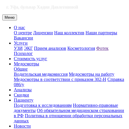
г. Уфа, бульвар Хадии Давлетшиной
Меню
О нас
О центре
Лицензии
Наш коллектив
Наши партнеры
Вакансии
Услуги
УЗИ
ЭКГ
Прием анализов
Косметология
Фотек
Психолог
Стоимость услуг
Медосмотры
Общие
Водительская медкомиссия
Медосмотры на работу
Медосмотры в соответствии с приказом 302-Н
Справка
086/у
Анализы
Скидки
Пациенту
Подготовка к исследованиям
Нормативно-правовые
документы
Об обязательном медицинском страховании
в РФ
Политика в отношении обработки персональных
данных
Новости