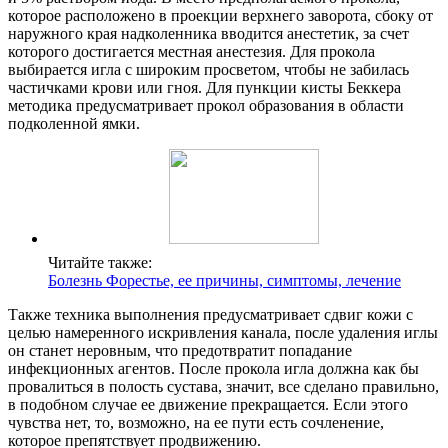
которое расположено в проекции верхнего заворота, сбоку от
наружного края надколенника вводится анестетик, за счет
которого достигается местная анестезия. Для прокола
выбирается игла с широким просветом, чтобы не забилась
частичками крови или гноя. Для пункции кисты Беккера
методика предусматривает прокол образования в области
подколенной ямки.
Читайте также:
Болезнь Форестье, ее причины, симптомы, лечение
Также техника выполнения предусматривает сдвиг кожи с
целью намеренного искривления канала, после удаления иглы
он станет неровным, что предотвратит попадание
инфекционных агентов. После прокола игла должна как бы
провалиться в полость сустава, значит, все сделано правильно,
в подобном случае ее движение прекращается. Если этого
чувства нет, то, возможно, на ее пути есть сочленение,
которое препятствует продвижению.