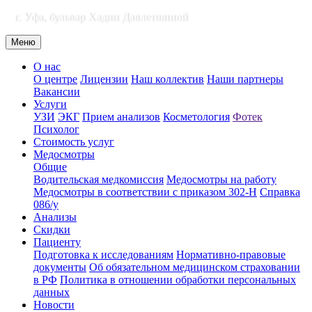
г. Уфа, бульвар Хадии Давлетшиной
Меню
О нас
О центре
Лицензии
Наш коллектив
Наши партнеры
Вакансии
Услуги
УЗИ
ЭКГ
Прием анализов
Косметология
Фотек
Психолог
Стоимость услуг
Медосмотры
Общие
Водительская медкомиссия
Медосмотры на работу
Медосмотры в соответствии с приказом 302-Н
Справка
086/у
Анализы
Скидки
Пациенту
Подготовка к исследованиям
Нормативно-правовые
документы
Об обязательном медицинском страховании
в РФ
Политика в отношении обработки персональных
данных
Новости