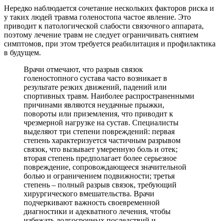
Нередко наблюдается сочетание нескольких факторов риска и
у таких людей травма голеностопа частое явление. Это
приводит к патологической слабости связочного аппарата,
поэтому лечение травм не следует ограничивать снятием
симптомов, при этом требуется реабилитация и профилактика
в будущем.
Врачи отмечают, что разрыв связок
голеностопного сустава часто возникает в
результате резких движений, падений или
спортивных травм. Наиболее распространенными
причинами являются неудачные прыжки,
повороты или приземления, что приводит к
чрезмерной нагрузке на сустав. Специалисты
выделяют три степени повреждений: первая
степень характеризуется частичным разрывом
связок, что вызывает умеренную боль и отек;
вторая степень предполагает более серьезное
повреждение, сопровождающееся значительной
болью и ограничением подвижности; третья
степень – полный разрыв связок, требующий
хирургического вмешательства. Врачи
подчеркивают важность своевременной
диагностики и адекватного лечения, чтобы
избежать долгосрочных последствий и