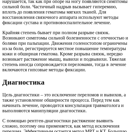
нарушается, так как при опоре на ногу появляются симптомы
сильной боли. Частичный надрыв вызывает гиперемию,
вплоть до появления гематомы мягких тканей. Для
восстановления связочного аппарата используют методы
фиксации сустава и противовоспалительное лечение.
Крайняя степень бывает при полном разрыве связок.
Возникают симптомы сильной болезненности с отечностью и
болями при пальпации. Движения голеностопом ограничены
из-за боли, регистрируется местное повышение температуры
кожи и обширная гематома. Кроме разрыва связок, нередко
возникает растяжение мышц, вывихи и подвывихи. Тяжелая
степень иногда сопровождается переломами, тогда в лечение
включаются гипсовые методы фиксации.
Диагностика
Цель диагностики – это исключение переломов и вывихов, а
также установление обширности процесса. Перед тем как
начинать лечение, проводится консультация травматолога и
выполняются манипуляции диагностики.
С помощью рентген-диагностики растяжение выявить
сложно, поэтому она применяется, как метод исключения
перелома. Эффективным остается метод МРТ и КТ. Большую