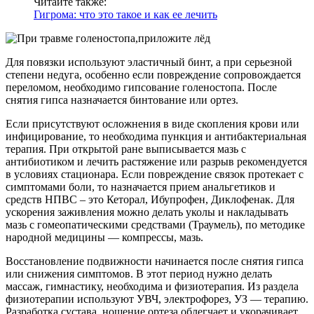
Читайте также:
Гигрома: что это такое и как ее лечить
Для повязки используют эластичный бинт, а при серьезной
степени недуга, особенно если повреждение сопровождается
переломом, необходимо гипсование голеностопа. После
снятия гипса назначается бинтование или ортез.
Если присутствуют осложнения в виде скопления крови или
инфицирование, то необходима пункция и антибактериальная
терапия. При открытой ране выписывается мазь с
антибиотиком и лечить растяжение или разрыв рекомендуется
в условиях стационара. Если повреждение связок протекает с
симптомами боли, то назначается прием анальгетиков и
средств НПВС – это Кеторал, Ибупрофен, Диклофенак. Для
ускорения заживления можно делать уколы и накладывать
мазь с гомеопатическими средствами (Траумель), по методике
народной медицины — компрессы, мазь.
Восстановление подвижности начинается после снятия гипса
или снижения симптомов. В этот период нужно делать
массаж, гимнастику, необходима и физиотерапия. Из раздела
физиотерапии используют УВЧ, электрофорез, УЗ — терапию.
Разработка сустава, ношение ортеза облегчает и укорачивает