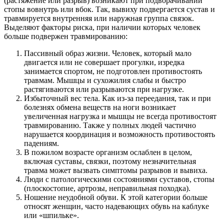
(растяжение или разрыв) возникают при подворачивании
стопы вовнутрь или вбок. Так, вывиху подвергается сустав и
травмируется внутренняя или наружная группа связок.
Выделяют факторы риска, при наличии которых человек
больше подвержен травмированию:
Пассивный образ жизни. Человек, который мало
двигается или не совершает прогулки, изредка
занимается спортом, не подготовлен противостоять
травмам. Мышцы и сухожилия слабы и быстро
растягиваются или разрываются при нагрузке.
Избыточный вес тела. Как из-за переедания, так и при
болезнях обмена веществ на ноги возникает
увеличенная нагрузка и мышцы не всегда противостоят
травмированию. Также у полных людей частично
нарушается координация и возможность противостоять
падениям.
В пожилом возрасте организм ослаблен в целом,
включая суставы, связки, поэтому незначительная
травма может вызвать симптомы разрывов и вывиха.
Люди с патологическими состояниями суставов, стопы
(плоскостопие, артрозы, неправильная походка).
Ношение неудобной обуви. К этой категории больше
относят женщин, часто надевающих обувь на каблуке
или «шпильке».