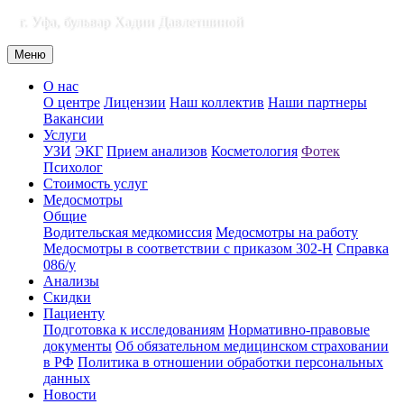
г. Уфа, бульвар Хадии Давлетшиной
Меню
О нас
О центре
Лицензии
Наш коллектив
Наши партнеры
Вакансии
Услуги
УЗИ
ЭКГ
Прием анализов
Косметология
Фотек
Психолог
Стоимость услуг
Медосмотры
Общие
Водительская медкомиссия
Медосмотры на работу
Медосмотры в соответствии с приказом 302-Н
Справка
086/у
Анализы
Скидки
Пациенту
Подготовка к исследованиям
Нормативно-правовые
документы
Об обязательном медицинском страховании
в РФ
Политика в отношении обработки персональных
данных
Новости