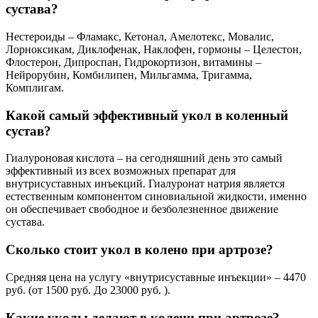
сустава?
Нестероиды – Фламакс, Кетонал, Амелотекс, Мовалис,
Лорноксикам, Диклофенак, Наклофен, гормоны – Целестон,
Флостерон, Дипроспан, Гидрокортизон, витамины –
Нейрорубин, Комбилипен, Мильгамма, Тригамма,
Комплигам.
Какой самый эффективный укол в коленный
сустав?
Гиалуроновая кислота – на сегодняшний день это самый
эффективный из всех возможных препарат для
внутрисуставных инъекций. Гиалуронат натрия является
естественным компонентом синовиальной жидкости, именно
он обеспечивает свободное и безболезненное движение
сустава.
Сколько стоит укол в колено при артрозе?
Средняя цена на услугу «внутрисуставные инъекции» – 4470
руб. (от 1500 руб. До 23000 руб. ).
Какие уколы делают в колени при артрозе?