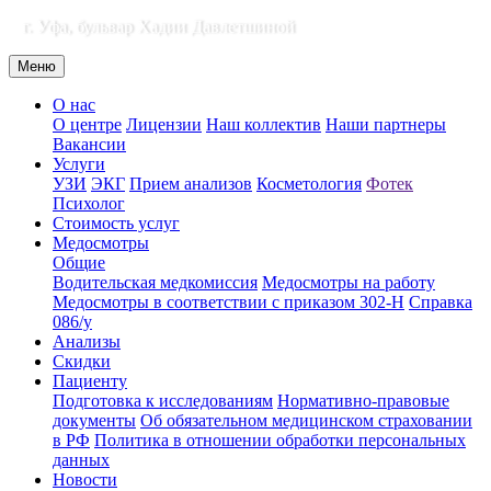
г. Уфа, бульвар Хадии Давлетшиной
Меню
О нас
О центре
Лицензии
Наш коллектив
Наши партнеры
Вакансии
Услуги
УЗИ
ЭКГ
Прием анализов
Косметология
Фотек
Психолог
Стоимость услуг
Медосмотры
Общие
Водительская медкомиссия
Медосмотры на работу
Медосмотры в соответствии с приказом 302-Н
Справка
086/у
Анализы
Скидки
Пациенту
Подготовка к исследованиям
Нормативно-правовые
документы
Об обязательном медицинском страховании
в РФ
Политика в отношении обработки персональных
данных
Новости