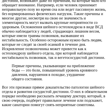
дистонии, возникают даже по причинам, на которые мало кто
обращает внимание. Например, если человек принимает
неправильную позу во время сна или ведет пассивную жизнь,
без нормированных физических нагрузок. Такие причины и
многие другие, несмотря на свою не значимость и
элементарность могут вызвать крупные неприятности со
здоровьем. Осложнения шейного остеохондроза в виде ВСД
обычно наблюдается у людей, страдающих лишним весом,
которые имели травмы позвонков, вызвавшие их
нестабильность. Особенно осторожным нужно быть людям,
которые не следят за своей осанкой в течение дня.
Искривление позвоночника может привести как к
остеохондрозу шейного отдела, при которой наблюдается
нестабильность позвонков, так и вегетососудистой дистонии.
Первые причины, указывающие на приближение
беды — это боли, повышенный уровень кровяного
давления, нарушения в походке, ухудшение
общего состояния.
Все эти признаки прямое доказательство патологии шейного
отдела и развития сосудистой дистонии. О них в обязательном
порядке необходимо рассказать лечащему доктору, который, в
свою очередь, подберет правильное лечение или подскажет,
какие санатории помогут снять неприятные симптомы.