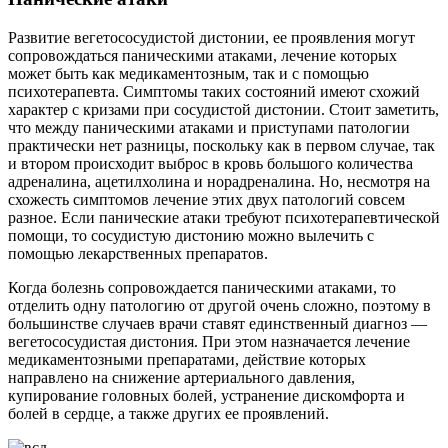
Развитие вегетососудистой дистонии, ее проявления могут
сопровождаться паническими атаками, лечение которых
может быть как медикаментозным, так и с помощью
психотерапевта. Симптомы таких состояний имеют схожий
характер с кризами при сосудистой дистонии. Стоит заметить,
что между паническими атаками и приступами патологии
практически нет разницы, поскольку как в первом случае, так
и втором происходит выброс в кровь большого количества
адреналина, ацетилхолина и норадреналина. Но, несмотря на
схожесть симптомов лечение этих двух патологий совсем
разное. Если панические атаки требуют психотерапевтической
помощи, то сосудистую дистонию можно вылечить с
помощью лекарственных препаратов.
Когда болезнь сопровождается паническими атаками, то
отделить одну патологию от другой очень сложно, поэтому в
большинстве случаев врачи ставят единственный диагноз —
вегетососудистая дистония. При этом назначается лечение
медикаментозными препаратами, действие которых
направлено на снижение артериального давления,
купирование головных болей, устранение дискомфорта и
болей в сердце, а также других ее проявлений.