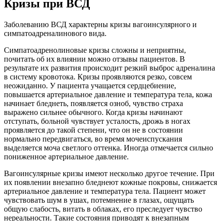
Кризы при ВСД
Заболеванию ВСД характерны кризы вагоинсулярного и
симпатоадреналинового вида.
Симпатоадренолиновые кризы сложны и неприятны,
почитать об их влиянии можно отзывы пациентов. В
результате их развития происходит резкий выброс адреналина
в систему кровотока. Кризы проявляются резко, совсем
неожиданно. У пациента учащается сердцебиение,
повышается артериальное давление и температура тела, кожа
начинает бледнеть, появляется озноб, чувство страха
выражено сильнее обычного. Когда кризы начинают
отступать, больной чувствует усталость, дрожь в ногах
проявляется до такой степени, что он не в состоянии
нормально передвигаться, во время мочеиспускания
выделяется моча светлого оттенка. Иногда отмечается сильно
пониженное артериальное давление.
Вагоинсулярные кризы имеют несколько другое течение. При
их появлении внезапно бледнеют кожные покровы, снижается
артериальное давление и температура тела. Пациент может
чувствовать шум в ушах, потемнение в глазах, ощущать
общую слабость, витать в облаках, его преследует чувство
нереальности. Такие состояния приводят к внезапным