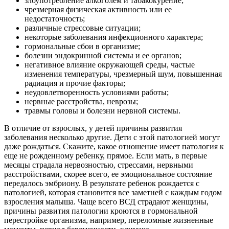
злоупотребление алкоголем и табакокурение;
чрезмерная физическая активность или ее
недостаточность;
различные стрессовые ситуации;
некоторые заболевания инфекционного характера;
гормональные сбои в организме;
болезни эндокринной системы и ее органов;
негативное влияние окружающей среды, частые
изменения температуры, чрезмерный шум, повышенная
радиация и прочие факторы;
неудовлетворенность условиями работы;
нервные расстройства, неврозы;
травмы головы и болезни нервной системы.
В отличие от взрослых, у детей причины развития
заболевания несколько другие. Дети с этой патологией могут
даже рождаться. Скажите, какое отношение имеет патология к
еще не рожденному ребенку, прямое. Если мать, в первые
месяцы страдала нервозностью, стрессами, нервными
расстройствами, скорее всего, ее эмоциональное состояние
передалось эмбриону. В результате ребенок рождается с
патологией, которая становится все заметней с каждым годом
взросления малыша. Чаще всего ВСД страдают женщины,
причины развития патологии кроются в гормональной
перестройке организма, например, переломные жизненные