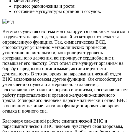
метаболизм;
процесс размножения и роста;
состояние мускулатуры органов и сосудов.
Вегетососудистая система контролируется головным мозгом и
разделяется на два отдела, каждый из которых отвечает за
определенную функцию. Так, симпатическая ВСД,
способствует усилению метаболических процессов,
угнетению перистальтики, контролирует уровень
артериального давления, контролирует сердцебиение и
повышает его частоту. Этот отдел стимулирует организм на
борьбу с вредными организмами, активизирует его
деятельность. В это же время на парасимпатический отдел
ВНС возложены совсем другие функции. Он способствует
уменьшению пульса и артериального давления,
восстанавливает силы и энергию организма, восстанавливает
работу перистальтики и органов желудочно-кишечного
тракта. У здорового человека парасимпатический отдел ВНС
в основном начинает активно функционировать во время
отдыха и ночного сна.
Благодаря слаженной работе симпатической ВНС и
парасимпатической ВНС человек чувствует себя здоровым,
бодрым и полным жизненных сил. Любая нестабильность в