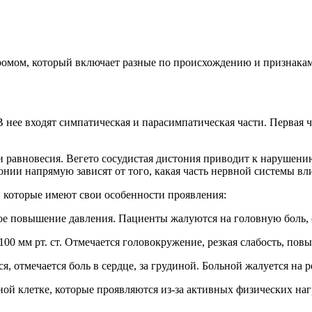
ромом, который включает разные по происхождению и признакам
 нее входят симпатическая и парасимпатическая части. Первая ч
 равновесия. Вегето сосудистая дистония приводит к нарушению 
онии напрямую зависят от того, какая часть нервной системы вли
 которые имеют свои особенности проявления:
ое повышение давления. Пациенты жалуются на головную боль, 
00 мм рт. ст. Отмечается головокружение, резкая слабость, пов
, отмечается боль в сердце, за грудиной. Больной жалуется на 
дной клетке, которые проявляются из-за активных физических на