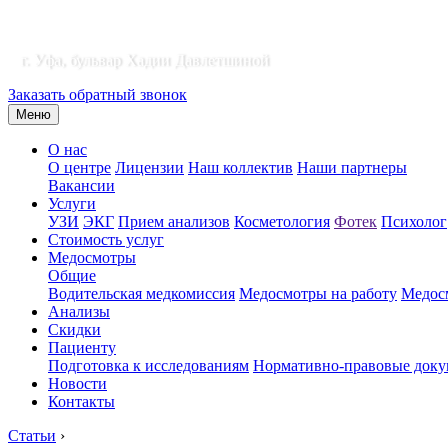
г. Уфа, бульвар Хадии Давлетшиной
Заказать обратный звонок
Меню
О нас
О центре
Лицензии
Наш коллектив
Наши партнеры
Вакансии
Услуги
УЗИ
ЭКГ
Прием анализов
Косметология
Фотек
Психолог
Стоимость услуг
Медосмотры
Общие
Водительская медкомиссия
Медосмотры на работу
Медосм
Анализы
Скидки
Пациенту
Подготовка к исследованиям
Нормативно-правовые док
Новости
Контакты
Статьи
›