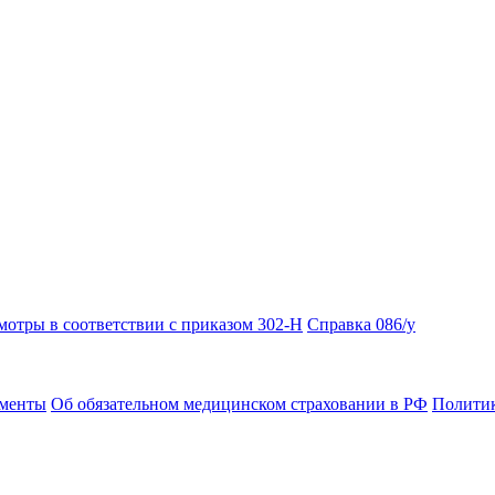
отры в соответствии с приказом 302-Н
Справка 086/у
ументы
Об обязательном медицинском страховании в РФ
Политик