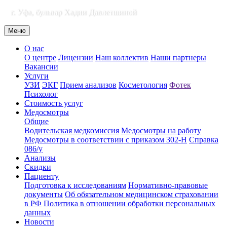
г. Уфа, бульвар Хадии Давлетшиной
Меню
О нас
О центре
Лицензии
Наш коллектив
Наши партнеры
Вакансии
Услуги
УЗИ
ЭКГ
Прием анализов
Косметология
Фотек
Психолог
Стоимость услуг
Медосмотры
Общие
Водительская медкомиссия
Медосмотры на работу
Медосмотры в соответствии с приказом 302-Н
Справка
086/у
Анализы
Скидки
Пациенту
Подготовка к исследованиям
Нормативно-правовые
документы
Об обязательном медицинском страховании
в РФ
Политика в отношении обработки персональных
данных
Новости