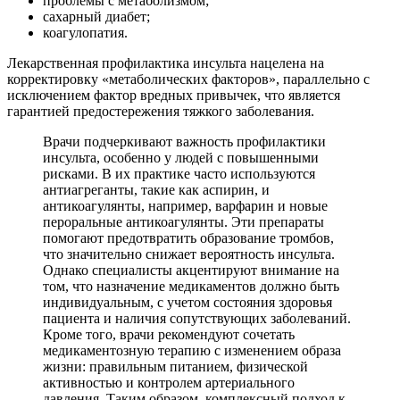
проблемы с метаболизмом;
сахарный диабет;
коагулопатия.
Лекарственная профилактика инсульта нацелена на
корректировку «метаболических факторов», параллельно с
исключением фактор вредных привычек, что является
гарантией предостережения тяжкого заболевания.
Врачи подчеркивают важность профилактики
инсульта, особенно у людей с повышенными
рисками. В их практике часто используются
антиагреганты, такие как аспирин, и
антикоагулянты, например, варфарин и новые
пероральные антикоагулянты. Эти препараты
помогают предотвратить образование тромбов,
что значительно снижает вероятность инсульта.
Однако специалисты акцентируют внимание на
том, что назначение медикаментов должно быть
индивидуальным, с учетом состояния здоровья
пациента и наличия сопутствующих заболеваний.
Кроме того, врачи рекомендуют сочетать
медикаментозную терапию с изменением образа
жизни: правильным питанием, физической
активностью и контролем артериального
давления. Таким образом, комплексный подход к