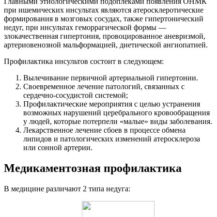
Главными этиологическими подоплеками появления ОНМК
при ишемических инсультах являются атеросклеротические
формирования в мозговых сосудах, также гипертонический
недуг, при инсультах геморрагической формы —
злокачественная гипертония, провоцированное аневризмой,
артериовенозной мальформацией, диетической ангиопатией.
Профилактика инсультов состоит в следующем:
Вылечивание первичной артериальной гипертонии.
Своевременное лечение патологий, связанных с
сердечно-сосудистой системой;
Профилактические мероприятия с целью устранения
возможных нарушений церебрального кровообращения
у людей, которые потерпели «малые» виды заболевания.
Лекарственное лечение сбоев в процессе обмена
липидов и патологических изменений атеросклероза
или сонной артерии.
Медикаментозная профилактика
В медицине различают 2 типа недуга: