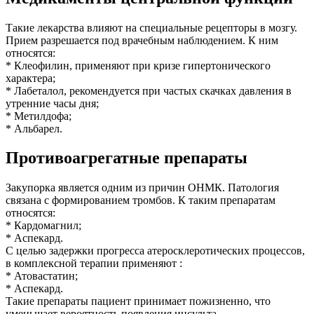
Такие лекарства влияют на специальные рецепторы в мозгу.
Прием разрешается под врачебным наблюдением. К ним
относятся:
* Клеофилин, применяют при кризе гипертонического
характера;
* Лабеталол, рекомендуется при частых скачках давления в
утренние часы дня;
* Метилдофа;
* Альбарел.
Противоагрегатные препараты
Закупорка является одним из причин ОНМК. Патология
связана с формированием тромбов. К таким препаратам
относятся:
* Кардомагнил;
* Аспекард.
С целью задержки прогресса атеросклеротических процессов,
в комплексной терапии применяют :
* Атовастатин;
* Аспекард.
Такие препараты пациент принимает пожизненно, что
уменьшает вероятность появления инсульта.